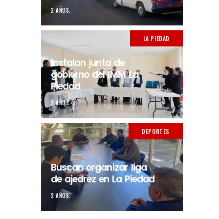
2 AÑOS.
LA PIEDAD
Instalan junta de
gobierno del IMM La
Piedad
2 AÑOS.
DEPORTES
Buscan organizar liga
de ajedrez en La Piedad
2 AÑOS.