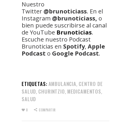
Nuestro
Twitter
@brunoticiass
. En el
Instagram
@brunoticiass,
o
bien puede suscribirse al canal
de YouTube
Brunoticias
.
Escuche nuestro Podcast
Brunoticias en
Spotify
,
Apple
Podcast
o
Google Podcast
.
ETIQUETAS:
AMBULANCIA
CENTRO DE
,
SALUD
CHURINTZIO
MEDICAMENTOS
,
,
,
SALUD
0
COMPARTIR