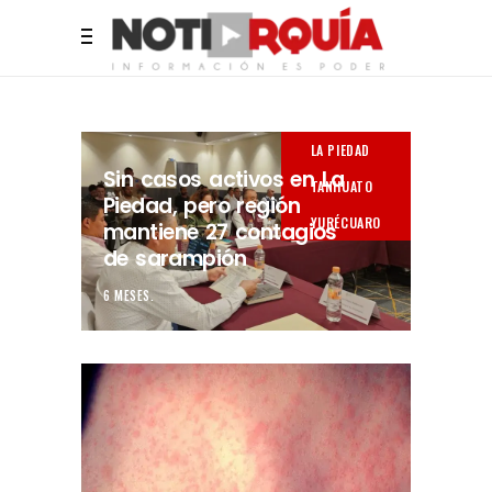
LA PIEDAD
Sin casos activos en La
TANHUATO
Piedad, pero región
YURÉCUARO
mantiene 27 contagios
de sarampión
6 MESES.