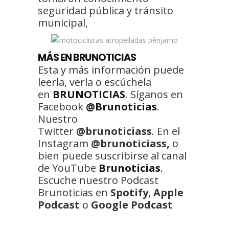
seguridad pública y tránsito
municipal,
MÁS EN BRUNOTICIAS
Esta y más información puede
leerla, verla o escúchela
en
BRUNOTICIAS
. Síganos en
Facebook
@Brunoticias
.
Nuestro
Twitter
@brunoticiass
. En el
Instagram
@brunoticiass,
o
bien puede suscribirse al canal
de YouTube
Brunoticias
.
Escuche nuestro Podcast
Brunoticias en
Spotify
,
Apple
Podcast
o
Google Podcast