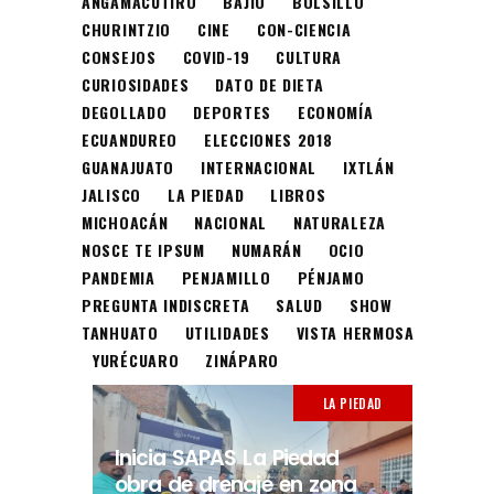
ANGAMACUTIRO
BAJÍO
BOLSILLO
CHURINTZIO
CINE
CON-CIENCIA
CONSEJOS
COVID-19
CULTURA
CURIOSIDADES
DATO DE DIETA
DEGOLLADO
DEPORTES
ECONOMÍA
ECUANDUREO
ELECCIONES 2018
GUANAJUATO
INTERNACIONAL
IXTLÁN
JALISCO
LA PIEDAD
LIBROS
MICHOACÁN
NACIONAL
NATURALEZA
NOSCE TE IPSUM
NUMARÁN
OCIO
PANDEMIA
PENJAMILLO
PÉNJAMO
PREGUNTA INDISCRETA
SALUD
SHOW
TANHUATO
UTILIDADES
VISTA HERMOSA
YURÉCUARO
ZINÁPARO
LA PIEDAD
Inicia SAPAS La Piedad
obra de drenaje en zona