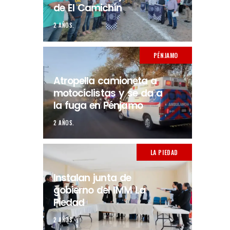
de El Camichín
2 AÑOS.
PÉNJAMO
Atropella camioneta a
motociclistas y se da a
la fuga en Pénjamo
2 AÑOS.
LA PIEDAD
Instalan junta de
gobierno del IMM La
Piedad
2 AÑOS.