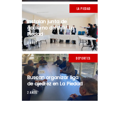
LA PIEDAD
Instalan junta de
gobierno del IMM La
Piedad
2 AÑOS.
DEPORTES
Buscan organizar liga
de ajedrez en La Piedad
2 AÑOS.