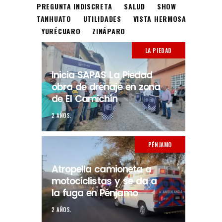
PREGUNTA INDISCRETA
SALUD
SHOW
TANHUATO
UTILIDADES
VISTA HERMOSA
YURÉCUARO
ZINÁPARO
LA PIEDAD
Inicia SAPAS La Piedad
obra de drenaje en zona
de El Camichín
2 AÑOS.
PÉNJAMO
Atropella camioneta a
motociclistas y se da a
la fuga en Pénjamo
2 AÑOS.