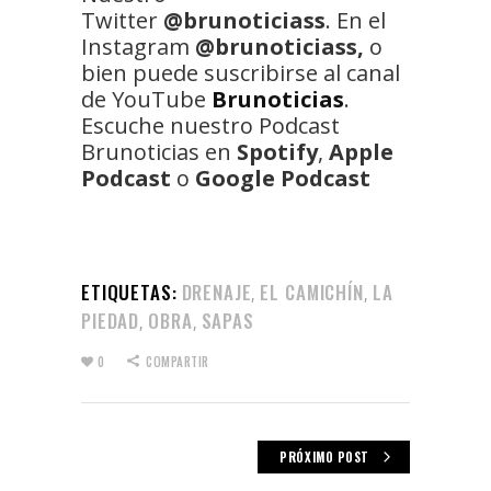
Twitter
@brunoticiass
. En el
Instagram
@brunoticiass,
o
bien puede suscribirse al canal
de YouTube
Brunoticias
.
Escuche nuestro Podcast
Brunoticias en
Spotify
,
Apple
Podcast
o
Google Podcast
ETIQUETAS:
DRENAJE
EL CAMICHÍN
LA
,
,
PIEDAD
OBRA
SAPAS
,
,
0
COMPARTIR
PRÓXIMO POST