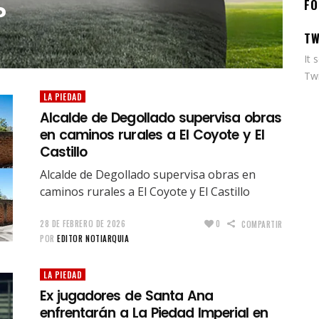
FO
?
TW
It 
Twi
LA PIEDAD
Alcalde de Degollado supervisa obras
en caminos rurales a El Coyote y El
Castillo
Alcalde de Degollado supervisa obras en
caminos rurales a El Coyote y El Castillo
28 DE FEBRERO DE 2026
0
COMPARTIR
POR
EDITOR NOTIARQUIA
LA PIEDAD
Ex jugadores de Santa Ana
enfrentarán a La Piedad Imperial en