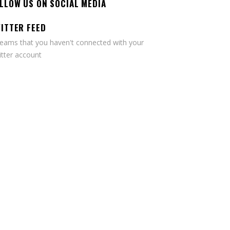
LLOW US ON SOCIAL MEDIA
ITTER FEED
seams that you haven't connected with your
tter account