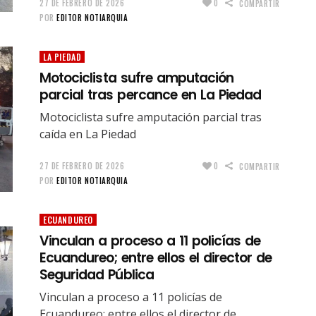
27 DE FEBRERO DE 2026
0
COMPARTIR
POR
EDITOR NOTIARQUIA
LA PIEDAD
Motociclista sufre amputación
parcial tras percance en La Piedad
Motociclista sufre amputación parcial tras
caída en La Piedad
27 DE FEBRERO DE 2026
0
COMPARTIR
POR
EDITOR NOTIARQUIA
ECUANDUREO
Vinculan a proceso a 11 policías de
Ecuandureo; entre ellos el director de
Seguridad Pública
Vinculan a proceso a 11 policías de
Ecuandureo; entre ellos el director de