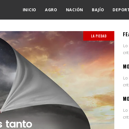
INICIO
AGRO
NACIÓN
BAJÍO
DEPOR
FE
LA PIEDAD
Lo
cri
MO
Lo
cri
MO
Lo
cri
 tanto