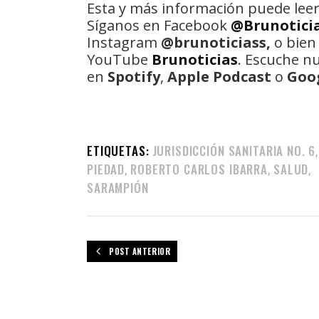
Esta y más información puede leer
Síganos en Facebook
@Brunotici
Instagram
@brunoticiass,
o bien
YouTube
Brunoticias
. Escuche n
en
Spotify
,
Apple Podcast
o
Goo
ETIQUETAS:
JURISDICCIÓN SANITARIA NO. 6
PIEDAD
ROBERTO CARLOS IBARRA
SALUD
,
,
,
SARAMPIÓN
POST ANTERIOR