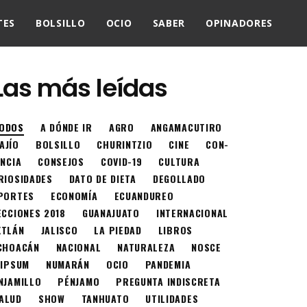
TES
BOLSILLO
OCIO
SABER
OPINADORES
Las más leídas
ODOS
A DÓNDE IR
AGRO
ANGAMACUTIRO
AJÍO
BOLSILLO
CHURINTZIO
CINE
CON-
ENCIA
CONSEJOS
COVID-19
CULTURA
RIOSIDADES
DATO DE DIETA
DEGOLLADO
PORTES
ECONOMÍA
ECUANDUREO
ECCIONES 2018
GUANAJUATO
INTERNACIONAL
XTLÁN
JALISCO
LA PIEDAD
LIBROS
CHOACÁN
NACIONAL
NATURALEZA
NOSCE
 IPSUM
NUMARÁN
OCIO
PANDEMIA
NJAMILLO
PÉNJAMO
PREGUNTA INDISCRETA
ALUD
SHOW
TANHUATO
UTILIDADES