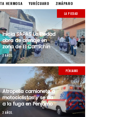
STA HERMOSA
YURÉCUARO
ZINÁPARO
LA PIEDAD
Inicia SAPAS La Piedad
obra de drenaje en
zona de El Camichín
2 AÑOS.
PÉNJAMO
Atropella camioneta a
motociclistas y se da
a la fuga en Pénjamo
2 AÑOS.