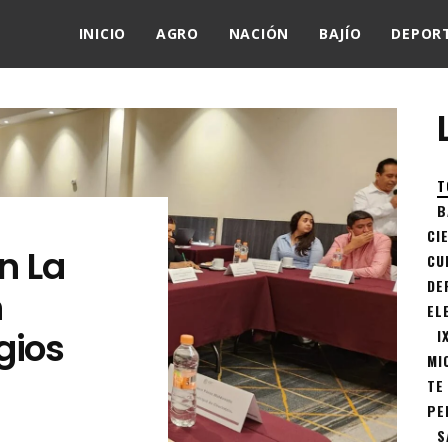
INICIO
AGRO
NACIÓN
BAJÍO
DEPOR
T
B
CI
n La
CU
DE
n
EL
gios
I
MI
TE
PE
S