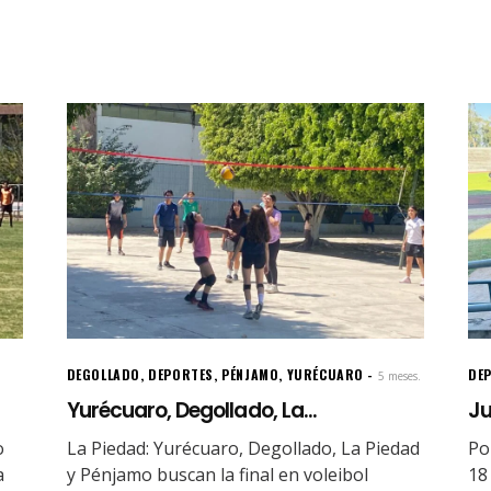
DEGOLLADO
,
DEPORTES
,
PÉNJAMO
,
YURÉCUARO
DE
5 meses.
Yurécuaro, Degollado, La...
Ju
o
La Piedad: Yurécuaro, Degollado, La Piedad
Po
a
y Pénjamo buscan la final en voleibol
18