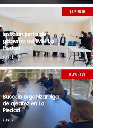
LA PIEDAD
Instalan junta de
gobierno del IMM La
Piedad
2 AÑOS.
DEPORTES
Buscan organizar liga
de ajedrez en La
Piedad
2 AÑOS.