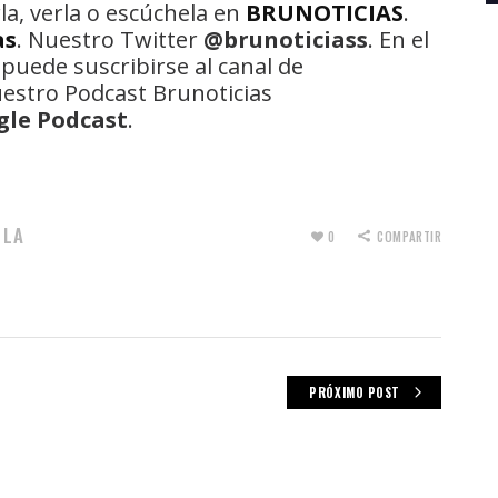
la, verla o escúchela en
BRUNOTICIAS
.
as
. Nuestro Twitter
@brunoticiass
. En el
 puede suscribirse al canal de
uestro Podcast Brunoticias
gle Podcast
.
LA
,
0
COMPARTIR
PRÓXIMO POST