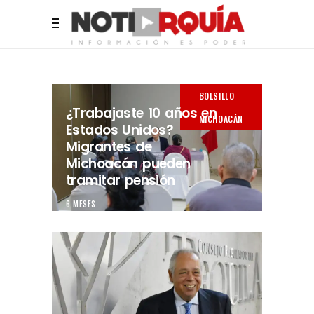
BOLSILLO
¿Trabajaste 10 años en
MICHOACÁN
Estados Unidos?
Migrantes de
Michoacán pueden
tramitar pensión
6 MESES.