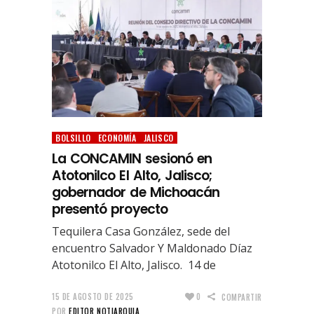
BOLSILLO
ECONOMÍA
JALISCO
La CONCAMIN sesionó en
Atotonilco El Alto, Jalisco;
gobernador de Michoacán
presentó proyecto
Tequilera Casa González, sede del
encuentro Salvador Y Maldonado Díaz
Atotonilco El Alto, Jalisco. 14 de
15 DE AGOSTO DE 2025
0
COMPARTIR
POR
EDITOR NOTIARQUIA