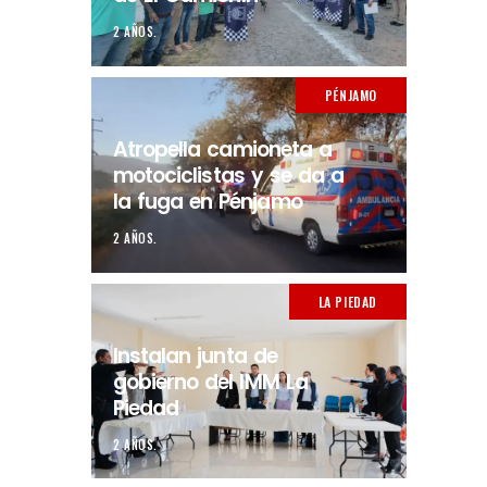
2 AÑOS.
PÉNJAMO
Atropella camioneta a
motociclistas y se da a
la fuga en Pénjamo
2 AÑOS.
LA PIEDAD
Instalan junta de
gobierno del IMM La
Piedad
2 AÑOS.