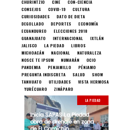
CHURINTZIO
CINE
CON-CIENCIA
CONSEJOS
COVID-19
CULTURA
CURIOSIDADES
DATO DE DIETA
DEGOLLADO
DEPORTES
ECONOMÍA
ECUANDUREO
ELECCIONES 2018
GUANAJUATO
INTERNACIONAL
IXTLÁN
JALISCO
LA PIEDAD
LIBROS
MICHOACÁN
NACIONAL
NATURALEZA
NOSCE TE IPSUM
NUMARÁN
OCIO
PANDEMIA
PENJAMILLO
PÉNJAMO
PREGUNTA INDISCRETA
SALUD
SHOW
TANHUATO
UTILIDADES
VISTA HERMOSA
YURÉCUARO
ZINÁPARO
LA PIEDAD
Inicia SAPAS La Piedad
obra de drenaje en zona
de El Camichín