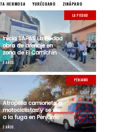
STA HERMOSA
YURÉCUARO
ZINÁPARO
LA PIEDAD
Inicia SAPAS La Piedad
obra de drenaje en
zona de El Camichín
2 AÑOS.
PÉNJAMO
Atropella camioneta a
motociclistas y se da
a la fuga en Pénjamo
2 AÑOS.