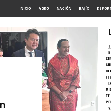
INICIO
AGRO
NACIÓN
BAJÍO
DEPOR
T
B
CI
CU
a
DE
EL
I
MI
TE
on
PE
S