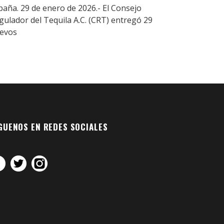
paña. 29 de enero de 2026.- El Consejo
gulador del Tequila A.C. (CRT) entregó 29
evos
GUENOS EN REDES SOCIALES