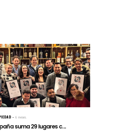
PIEDAD
6 meses.
paña suma 29 lugares c...