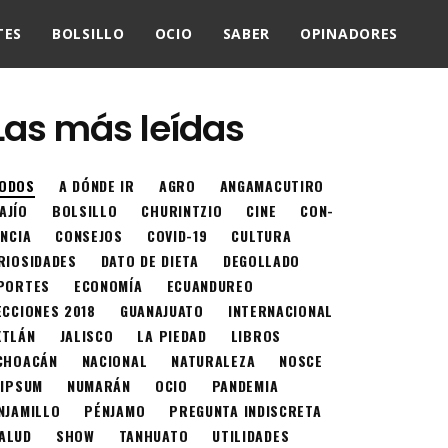
TES
BOLSILLO
OCIO
SABER
OPINADORES
Las más leídas
ODOS
A DÓNDE IR
AGRO
ANGAMACUTIRO
AJÍO
BOLSILLO
CHURINTZIO
CINE
CON-
ENCIA
CONSEJOS
COVID-19
CULTURA
RIOSIDADES
DATO DE DIETA
DEGOLLADO
PORTES
ECONOMÍA
ECUANDUREO
ECCIONES 2018
GUANAJUATO
INTERNACIONAL
XTLÁN
JALISCO
LA PIEDAD
LIBROS
CHOACÁN
NACIONAL
NATURALEZA
NOSCE
 IPSUM
NUMARÁN
OCIO
PANDEMIA
NJAMILLO
PÉNJAMO
PREGUNTA INDISCRETA
ALUD
SHOW
TANHUATO
UTILIDADES