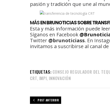
pasión y tradición que une al mun
MÁS
EN BRUNOTICIAS SOBRE TRANSF
Esta y más información puede leer
Síganos en Facebook
@Brunotici
Twitter
@brunoticiass
. En Insta
invitamos a suscribirse al canal 
ETIQUETAS:
CONSEJO REGULADOR DEL TEQ
CRT
IMPI
INNOVACIÓN
,
,
POST ANTERIOR