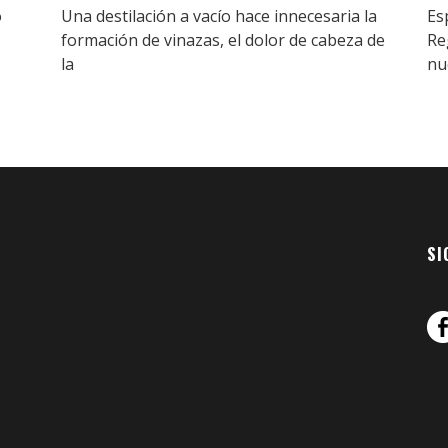
o
Una destilación a vacío hace innecesaria la
Es
formación de vinazas, el dolor de cabeza de
Re
la
nu
SI