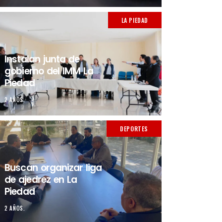
LA PIEDAD
Instalan junta de
gobierno del IMM La
Piedad
2 AÑOS.
DEPORTES
Buscan organizar liga
de ajedrez en La
Piedad
2 AÑOS.