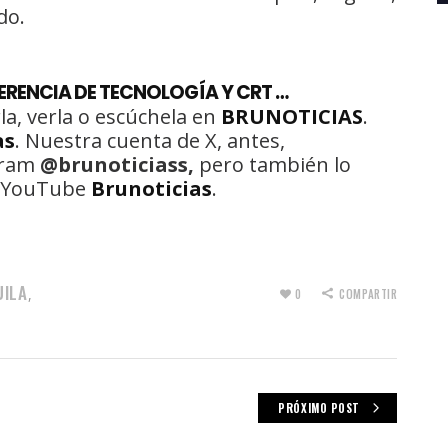
do.
ERENCIA DE TECNOLOGÍA Y CRT …
la, verla o escúchela en
BRUNOTICIAS
.
as
. Nuestra cuenta de X, antes,
gram
@brunoticiass,
pero también lo
de YouTube
Brunoticias
.
UILA
,
0
COMPARTIR
PRÓXIMO POST