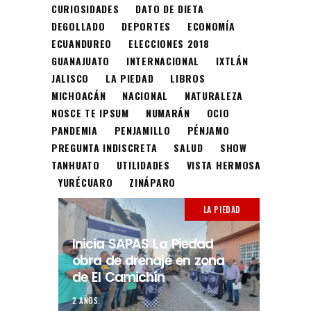
CURIOSIDADES
DATO DE DIETA
DEGOLLADO
DEPORTES
ECONOMÍA
ECUANDUREO
ELECCIONES 2018
GUANAJUATO
INTERNACIONAL
IXTLÁN
JALISCO
LA PIEDAD
LIBROS
MICHOACÁN
NACIONAL
NATURALEZA
NOSCE TE IPSUM
NUMARÁN
OCIO
PANDEMIA
PENJAMILLO
PÉNJAMO
PREGUNTA INDISCRETA
SALUD
SHOW
TANHUATO
UTILIDADES
VISTA HERMOSA
YURÉCUARO
ZINÁPARO
LA PIEDAD
Inicia SAPAS La Piedad
obra de drenaje en zona
de El Camichín
2 AÑOS.