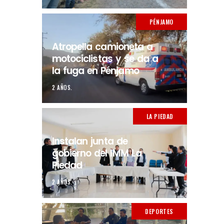
PÉNJAMO
Atropella camioneta a
motociclistas y se da a
la fuga en Pénjamo
2 AÑOS.
LA PIEDAD
Instalan junta de
gobierno del IMM La
Piedad
2 AÑOS.
DEPORTES