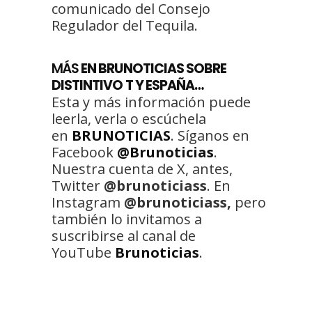
comunicado del Consejo
Regulador del Tequila.
MÁS
EN BRUNOTICIAS SOBRE
DISTINTIVO T Y ESPAÑA…
Esta y más información puede
leerla, verla o escúchela
en
BRUNOTICIAS
. Síganos en
Facebook
@Brunoticias
.
Nuestra cuenta de X, antes,
Twitter
@brunoticiass
. En
Instagram
@brunoticiass,
pero
también lo invitamos a
suscribirse al canal de
YouTube
Brunoticias
.