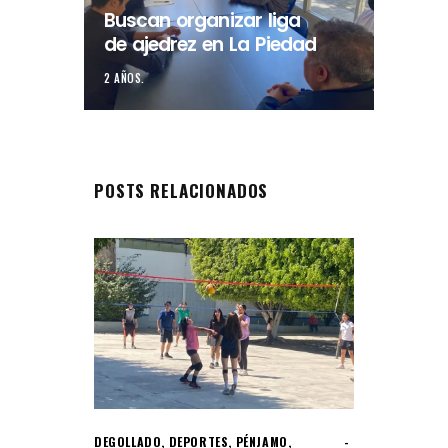
Buscan organizar liga
de ajedrez en La Piedad
2 AÑOS.
POSTS RELACIONADOS
DEGOLLADO
,
DEPORTES
,
PÉNJAMO
,