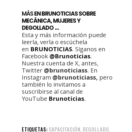
MÁS
EN BRUNOTICIAS SOBRE
MECÁNICA, MUJERES Y
DEGOLLADO …
Esta y más información puede
leerla, verla o escúchela
en
BRUNOTICIAS
. Síganos en
Facebook
@Brunoticias
.
Nuestra cuenta de X, antes,
Twitter
@brunoticiass
. En
Instagram
@brunoticiass,
pero
también lo invitamos a
suscribirse al canal de
YouTube
Brunoticias
.
ETIQUETAS:
CAPACITACIÓN
DEGOLLADO
,
,