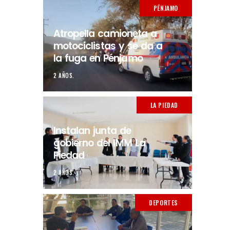
PÉNJAMO
Atropella camioneta a
motociclistas y se da a
la fuga en Pénjamo
2 AÑOS.
LA PIEDAD
Instalan junta de
gobierno del IMM La
Piedad
2 AÑOS.
DEPORTES