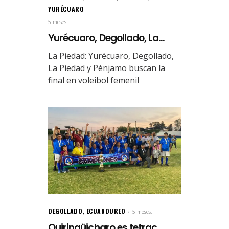
YURÉCUARO
5 meses.
Yurécuaro, Degollado, La...
La Piedad: Yurécuaro, Degollado,
La Piedad y Pénjamo buscan la
final en voleibol femenil
DEGOLLADO
,
ECUANDUREO
5 meses.
Quiringüicharo es tetrac...