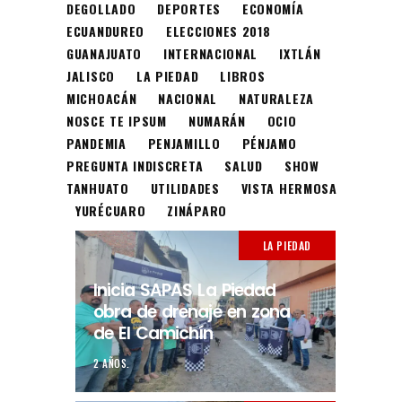
DEGOLLADO
DEPORTES
ECONOMÍA
ECUANDUREO
ELECCIONES 2018
GUANAJUATO
INTERNACIONAL
IXTLÁN
JALISCO
LA PIEDAD
LIBROS
MICHOACÁN
NACIONAL
NATURALEZA
NOSCE TE IPSUM
NUMARÁN
OCIO
PANDEMIA
PENJAMILLO
PÉNJAMO
PREGUNTA INDISCRETA
SALUD
SHOW
TANHUATO
UTILIDADES
VISTA HERMOSA
YURÉCUARO
ZINÁPARO
LA PIEDAD
Inicia SAPAS La Piedad
obra de drenaje en zona
de El Camichín
2 AÑOS.