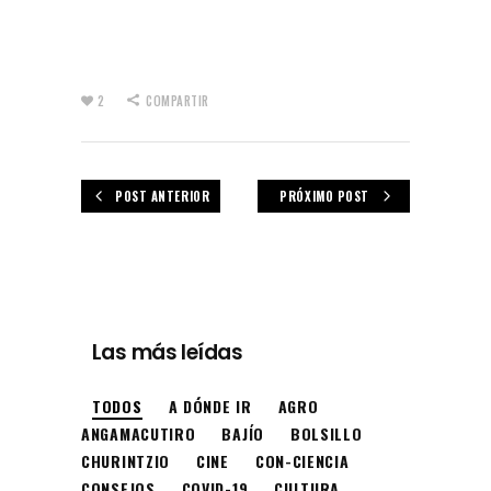
2
COMPARTIR
POST ANTERIOR
PRÓXIMO POST
Las más leídas
TODOS
A DÓNDE IR
AGRO
ANGAMACUTIRO
BAJÍO
BOLSILLO
CHURINTZIO
CINE
CON-CIENCIA
CONSEJOS
COVID-19
CULTURA