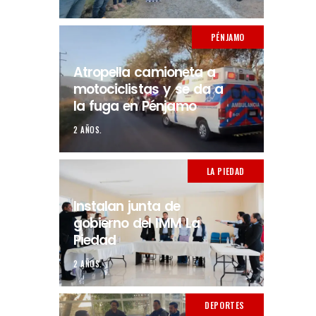
PÉNJAMO
Atropella camioneta a
motociclistas y se da a
la fuga en Pénjamo
2 AÑOS.
LA PIEDAD
Instalan junta de
gobierno del IMM La
Piedad
2 AÑOS.
DEPORTES