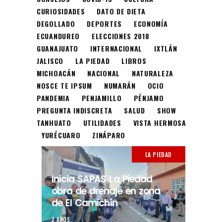
CURIOSIDADES
DATO DE DIETA
DEGOLLADO
DEPORTES
ECONOMÍA
ECUANDUREO
ELECCIONES 2018
GUANAJUATO
INTERNACIONAL
IXTLÁN
JALISCO
LA PIEDAD
LIBROS
MICHOACÁN
NACIONAL
NATURALEZA
NOSCE TE IPSUM
NUMARÁN
OCIO
PANDEMIA
PENJAMILLO
PÉNJAMO
PREGUNTA INDISCRETA
SALUD
SHOW
TANHUATO
UTILIDADES
VISTA HERMOSA
YURÉCUARO
ZINÁPARO
LA PIEDAD
Inicia SAPAS La Piedad
obra de drenaje en zona
de El Camichín
2 AÑOS.