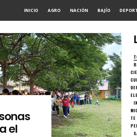
INICIO
AGRO
NACIÓN
BAJÍO
DEPOR
T
B
CI
CU
DE
EL
I
MI
rsonas
TE
a el
PE
S