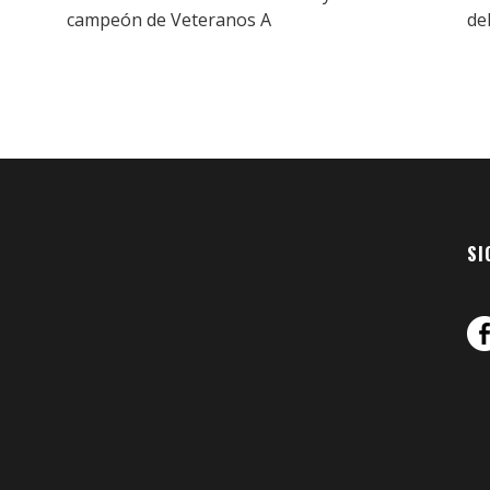
campeón de Veteranos A
de
SI