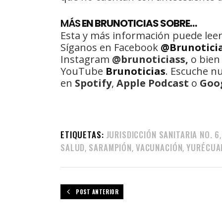
MÁS
EN BRUNOTICIAS SOBRE…
Esta y más información puede leer
Síganos en Facebook
@Brunotici
Instagram
@brunoticiass,
o bien
YouTube
Brunoticias
. Escuche n
en
Spotify
,
Apple Podcast
o
Goo
ETIQUETAS:
JURISDICCIÓN SANITARIA NO. 6
,
SALUD
SARAMPIÓN
VACUNACIÓN
YURÉCUA
,
,
,
POST ANTERIOR