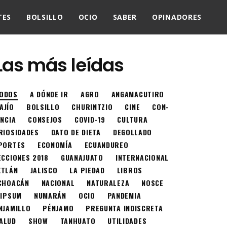
TES
BOLSILLO
OCIO
SABER
OPINADORES
Las más leídas
ODOS
A DÓNDE IR
AGRO
ANGAMACUTIRO
AJÍO
BOLSILLO
CHURINTZIO
CINE
CON-
ENCIA
CONSEJOS
COVID-19
CULTURA
RIOSIDADES
DATO DE DIETA
DEGOLLADO
PORTES
ECONOMÍA
ECUANDUREO
ECCIONES 2018
GUANAJUATO
INTERNACIONAL
XTLÁN
JALISCO
LA PIEDAD
LIBROS
CHOACÁN
NACIONAL
NATURALEZA
NOSCE
 IPSUM
NUMARÁN
OCIO
PANDEMIA
NJAMILLO
PÉNJAMO
PREGUNTA INDISCRETA
ALUD
SHOW
TANHUATO
UTILIDADES