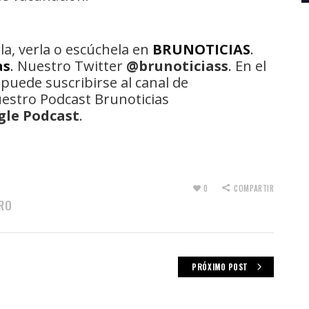
la, verla o escúchela en
BRUNOTICIAS
.
as
. Nuestro Twitter
@brunoticiass
. En el
 puede suscribirse al canal de
uestro Podcast Brunoticias
gle Podcast
.
0
COMPARTIR
RO
PRÓXIMO POST