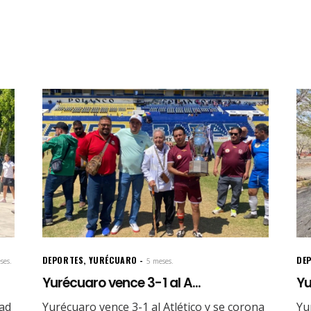
DEPORTES
,
YURÉCUARO
DE
ses.
5 meses.
Yurécuaro vence 3-1 al A...
Yu
dad
Yurécuaro vence 3-1 al Atlético y se corona
Yu