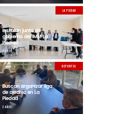
LA PIEDAD
Instalan junta de
gobierno del IMM La
Piedad
2 AÑOS.
DEPORTES
Buscan organizar liga
de ajedrez en La
Piedad
2 AÑOS.