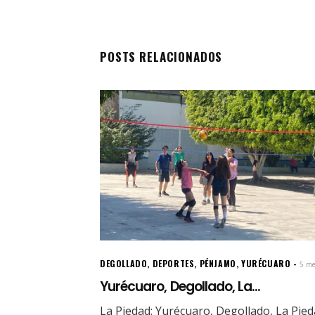
POSTS RELACIONADOS
DEGOLLADO
,
DEPORTES
,
PÉNJAMO
,
YURÉCUARO
5 me
Yurécuaro, Degollado, La...
La Piedad: Yurécuaro, Degollado, La Pie