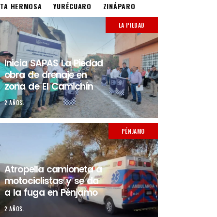
STA HERMOSA
YURÉCUARO
ZINÁPARO
LA PIEDAD
Inicia SAPAS La Piedad
obra de drenaje en
zona de El Camichín
2 AÑOS.
PÉNJAMO
Atropella camioneta a
motociclistas y se da
a la fuga en Pénjamo
2 AÑOS.