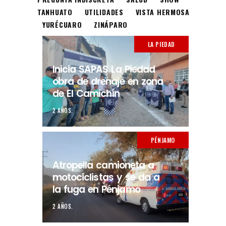
TANHUATO
UTILIDADES
VISTA HERMOSA
YURÉCUARO
ZINÁPARO
LA PIEDAD
Inicia SAPAS La Piedad
obra de drenaje en zona
de El Camichín
2 AÑOS.
PÉNJAMO
Atropella camioneta a
motociclistas y se da a
la fuga en Pénjamo
2 AÑOS.