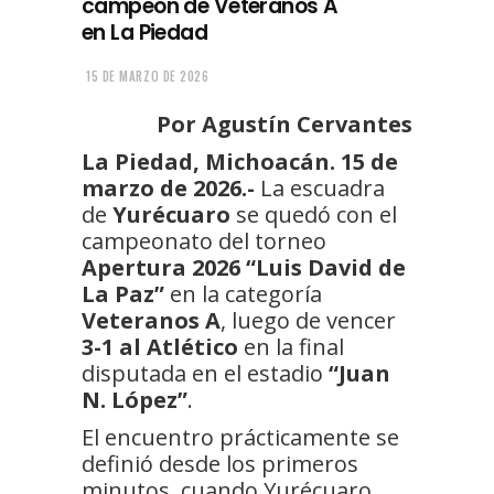
campeón de Veteranos A
en La Piedad
15 DE MARZO DE 2026
Por Agustín Cervantes
La Piedad, Michoacán. 15 de
marzo de 2026.-
La escuadra
de
Yurécuaro
se quedó con el
campeonato del torneo
Apertura 2026 “Luis David de
La Paz”
en la categoría
Veteranos A
, luego de vencer
3-1 al Atlético
en la final
disputada en el estadio
“Juan
N. López”
.
El encuentro prácticamente se
definió desde los primeros
minutos, cuando Yurécuaro