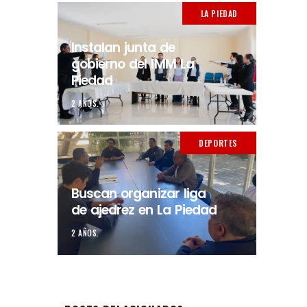
LA PIEDAD
Instalan junta de
gobierno del IMM La
Piedad
2 AÑOS.
DEPORTES
Buscan organizar liga
de ajedrez en La Piedad
2 AÑOS.