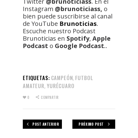
Twitter
@brunoticiass
. En el
Instagram
@brunoticiass,
o
bien puede suscribirse al canal
de YouTube
Brunoticias
.
Escuche nuestro Podcast
Brunoticias en
Spotify
,
Apple
Podcast
o
Google Podcast
..
ETIQUETAS:
CAMPEÓN
FUTBOL
,
AMATEUR
YURÉCUARO
,
0
COMPARTIR
POST ANTERIOR
PRÓXIMO POST