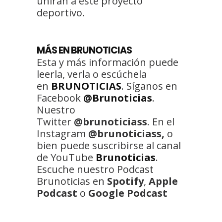
unirán a este proyecto
deportivo.
MÁS EN BRUNOTICIAS
Esta y más información puede
leerla, verla o escúchela
en
BRUNOTICIAS
. Síganos en
Facebook
@Brunoticias
.
Nuestro
Twitter
@brunoticiass
. En el
Instagram
@brunoticiass,
o
bien puede suscribirse al canal
de YouTube
Brunoticias
.
Escuche nuestro Podcast
Brunoticias en
Spotify
,
Apple
Podcast
o
Google Podcast