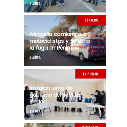
2 AÑOS.
PÉNJAMO
Atropella camioneta a
motociclistas y se da a
la fuga en Pénjamo
2 AÑOS.
LA PIEDAD
Instalan junta de
gobierno del IMM La
Piedad
2 AÑOS.