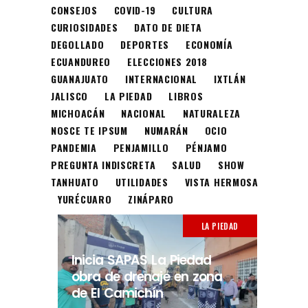
CONSEJOS
COVID-19
CULTURA
CURIOSIDADES
DATO DE DIETA
DEGOLLADO
DEPORTES
ECONOMÍA
ECUANDUREO
ELECCIONES 2018
GUANAJUATO
INTERNACIONAL
IXTLÁN
JALISCO
LA PIEDAD
LIBROS
MICHOACÁN
NACIONAL
NATURALEZA
NOSCE TE IPSUM
NUMARÁN
OCIO
PANDEMIA
PENJAMILLO
PÉNJAMO
PREGUNTA INDISCRETA
SALUD
SHOW
TANHUATO
UTILIDADES
VISTA HERMOSA
YURÉCUARO
ZINÁPARO
LA PIEDAD
Inicia SAPAS La Piedad
obra de drenaje en zona
de El Camichín