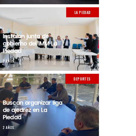
LA PIEDAD
Instalan junta de
gobierno del IMM La
Piedad
2 AÑOS.
DEPORTES
Buscan organizar liga
de ajedrez en La
Piedad
2 AÑOS.