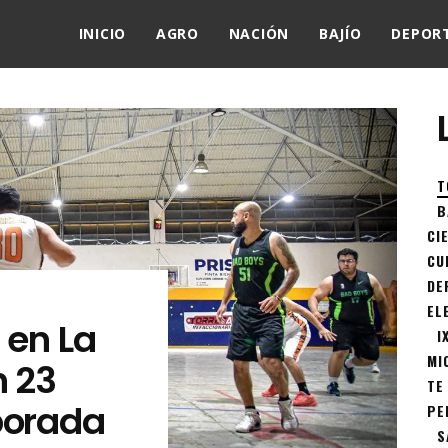
INICIO
AGRO
NACIÓN
BAJÍO
DEPOR
T
B
CI
CU
DE
EL
 en La
I
MI
n 23
TE
porada
PE
S