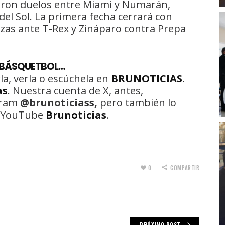
iaron duelos entre Miami y Numarán,
el Sol. La primera fecha cerrará con
zas ante T-Rex y Zináparo contra Prepa
E BÁSQUETBOL…
la, verla o escúchela en
BRUNOTICIAS
.
as
. Nuestra cuenta de X, antes,
gram
@brunoticiass,
pero también lo
de YouTube
Brunoticias
.
0
COMPARTIR
PRÓXIMO POST