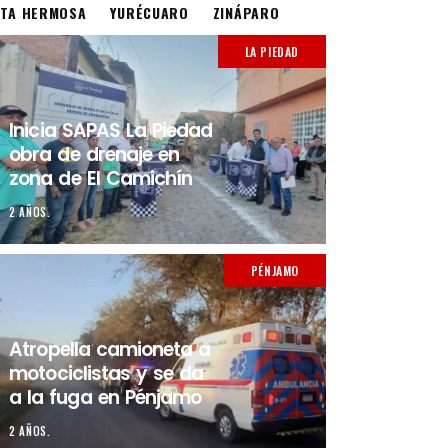
STA HERMOSA
YURÉCUARO
ZINÁPARO
LA PIEDAD
Inicia SAPAS La Piedad
obra de drenaje en
zona de El Camichín
2 AÑOS.
PÉNJAMO
Atropella camioneta a
motociclistas y se da
a la fuga en Pénjamo
2 AÑOS.