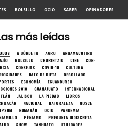
TES
BOLSILLO
OCIO
SABER
OPINADORES
Las más leídas
ODOS
A DÓNDE IR
AGRO
ANGAMACUTIRO
AJÍO
BOLSILLO
CHURINTZIO
CINE
CON-
ENCIA
CONSEJOS
COVID-19
CULTURA
RIOSIDADES
DATO DE DIETA
DEGOLLADO
PORTES
ECONOMÍA
ECUANDUREO
ECCIONES 2018
GUANAJUATO
INTERNACIONAL
XTLÁN
JALISCO
LA PIEDAD
LIBROS
CHOACÁN
NACIONAL
NATURALEZA
NOSCE
 IPSUM
NUMARÁN
OCIO
PANDEMIA
NJAMILLO
PÉNJAMO
PREGUNTA INDISCRETA
ALUD
SHOW
TANHUATO
UTILIDADES