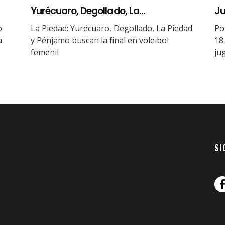
Yurécuaro, Degollado, La...
Ju
o
La Piedad: Yurécuaro, Degollado, La Piedad
Po
a
y Pénjamo buscan la final en voleibol
18
femenil
ju
SI