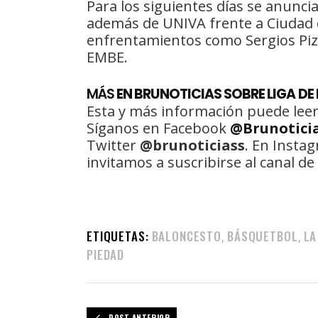
Para los siguientes días se anunc
además de UNIVA frente a Ciudad d
enfrentamientos como Sergios Piz
EMBE.
MÁS
EN BRUNOTICIAS SOBRE LIGA D
Esta y más información puede leer
Síganos en Facebook
@Brunotici
Twitter
@brunoticiass
. En Insta
invitamos a suscribirse al canal 
ETIQUETAS:
BALONCESTO
BÁSQUETBOL
LA
,
,
PIEDAD
POST ANTERIOR