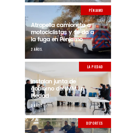
PÉNJAMO
Atropella camioneta a
motociclistas y se da a
la fuga en Pénjamo
2 AÑOS.
LA PIEDAD
Instalan junta de
gobierno del IMM La
Piedad
2 AÑOS.
DEPORTES