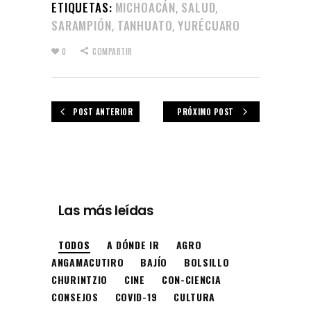
ETIQUETAS:
MICHOACÁN
SALUD
,
,
SARAMPIÓN
TANHUATO
YURÉCUARO
,
,
0
COMPARTIR
POST ANTERIOR
PRÓXIMO POST
Las más leídas
TODOS
A DÓNDE IR
AGRO
ANGAMACUTIRO
BAJÍO
BOLSILLO
CHURINTZIO
CINE
CON-CIENCIA
CONSEJOS
COVID-19
CULTURA