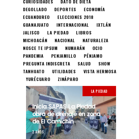
CURIOSIDADES
DATO DE DIETA
DEGOLLADO
DEPORTES
ECONOMÍA
ECUANDUREO
ELECCIONES 2018
GUANAJUATO
INTERNACIONAL
IXTLÁN
JALISCO
LA PIEDAD
LIBROS
MICHOACÁN
NACIONAL
NATURALEZA
NOSCE TE IPSUM
NUMARÁN
OCIO
PANDEMIA
PENJAMILLO
PÉNJAMO
PREGUNTA INDISCRETA
SALUD
SHOW
TANHUATO
UTILIDADES
VISTA HERMOSA
YURÉCUARO
ZINÁPARO
LA PIEDAD
Inicia SAPAS La Piedad
obra de drenaje en zona
de El Camichín
2 AÑOS.