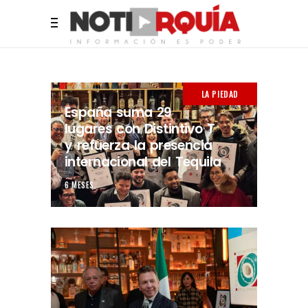
LA PIEDAD
España suma 29
lugares con Distintivo T
y refuerza la presencia
internacional del Tequila
6 MESES.