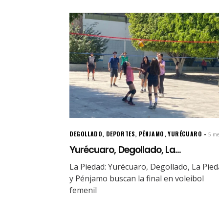
DEGOLLADO
,
DEPORTES
,
PÉNJAMO
,
YURÉCUARO
5 me
Yurécuaro, Degollado, La...
La Piedad: Yurécuaro, Degollado, La Pie
y Pénjamo buscan la final en voleibol
femenil