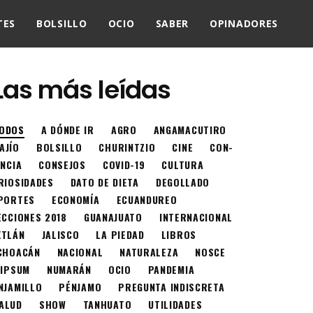
TES
BOLSILLO
OCIO
SABER
OPINADORES
Las más leídas
ODOS
A DÓNDE IR
AGRO
ANGAMACUTIRO
AJÍO
BOLSILLO
CHURINTZIO
CINE
CON-
ENCIA
CONSEJOS
COVID-19
CULTURA
RIOSIDADES
DATO DE DIETA
DEGOLLADO
PORTES
ECONOMÍA
ECUANDUREO
ECCIONES 2018
GUANAJUATO
INTERNACIONAL
XTLÁN
JALISCO
LA PIEDAD
LIBROS
CHOACÁN
NACIONAL
NATURALEZA
NOSCE
 IPSUM
NUMARÁN
OCIO
PANDEMIA
NJAMILLO
PÉNJAMO
PREGUNTA INDISCRETA
ALUD
SHOW
TANHUATO
UTILIDADES