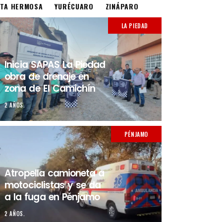
STA HERMOSA
YURÉCUARO
ZINÁPARO
LA PIEDAD
Inicia SAPAS La Piedad
obra de drenaje en
zona de El Camichín
2 AÑOS.
PÉNJAMO
Atropella camioneta a
motociclistas y se da
a la fuga en Pénjamo
2 AÑOS.