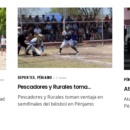
DEPORTES
,
PÉNJAMO
5 meses.
PÉ
ses.
Pescadores y Rurales toma...
At
Pescadores y Rurales toman ventaja en
dad
At
semifinales del béisbol en Pénjamo
Pé