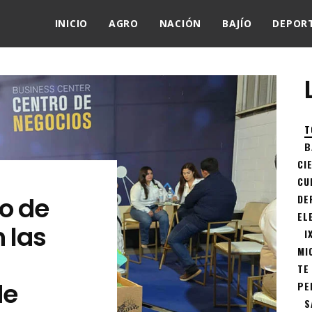
INICIO
AGRO
NACIÓN
BAJÍO
DEPOR
T
B
CI
CU
o de
DE
EL
 las
I
MI
TE
de
PE
S