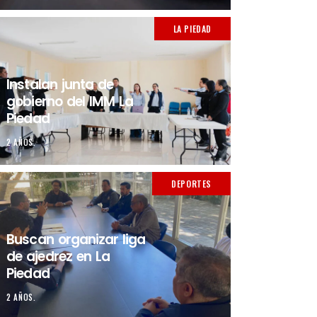
LA PIEDAD
Instalan junta de
gobierno del IMM La
Piedad
2 AÑOS.
DEPORTES
Buscan organizar liga
de ajedrez en La
Piedad
2 AÑOS.