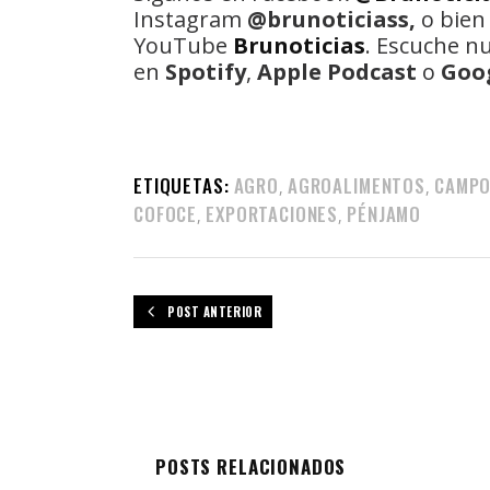
Instagram
@brunoticiass,
o bien
YouTube
Brunoticias
. Escuche n
en
Spotify
,
Apple Podcast
o
Goo
ETIQUETAS:
AGRO
AGROALIMENTOS
CAMP
,
,
COFOCE
EXPORTACIONES
PÉNJAMO
,
,
POST ANTERIOR
POSTS RELACIONADOS