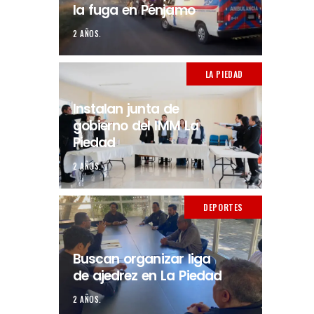
la fuga en Pénjamo
2 AÑOS.
LA PIEDAD
Instalan junta de
gobierno del IMM La
Piedad
2 AÑOS.
DEPORTES
Buscan organizar liga
de ajedrez en La Piedad
2 AÑOS.