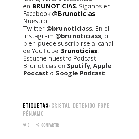
en
BRUNOTICIAS
. Síganos en
Facebook
@Brunoticias
.
Nuestro
Twitter
@brunoticiass
. En el
Instagram
@brunoticiass,
o
bien puede suscribirse al canal
de YouTube
Brunoticias
.
Escuche nuestro Podcast
Brunoticias en
Spotify
,
Apple
Podcast
o
Google Podcast
ETIQUETAS:
CRISTAL
DETENIDO
FSPE
,
,
,
PÉNJAMO
0
COMPARTIR