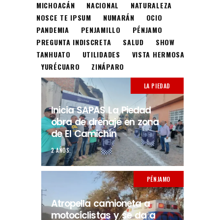
MICHOACÁN
NACIONAL
NATURALEZA
NOSCE TE IPSUM
NUMARÁN
OCIO
PANDEMIA
PENJAMILLO
PÉNJAMO
PREGUNTA INDISCRETA
SALUD
SHOW
TANHUATO
UTILIDADES
VISTA HERMOSA
YURÉCUARO
ZINÁPARO
LA PIEDAD
Inicia SAPAS La Piedad
obra de drenaje en zona
de El Camichín
2 AÑOS.
PÉNJAMO
Atropella camioneta a
motociclistas y se da a