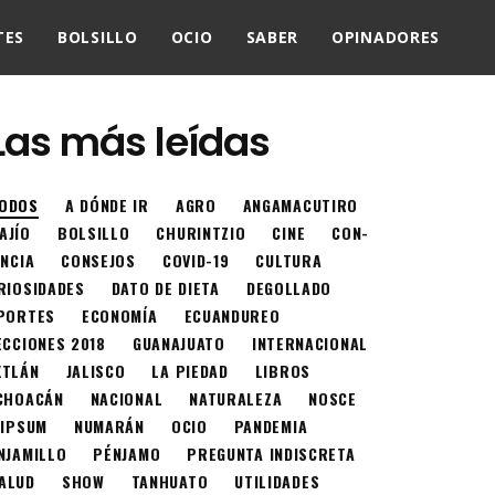
TES
BOLSILLO
OCIO
SABER
OPINADORES
Las más leídas
ODOS
A DÓNDE IR
AGRO
ANGAMACUTIRO
AJÍO
BOLSILLO
CHURINTZIO
CINE
CON-
ENCIA
CONSEJOS
COVID-19
CULTURA
RIOSIDADES
DATO DE DIETA
DEGOLLADO
PORTES
ECONOMÍA
ECUANDUREO
ECCIONES 2018
GUANAJUATO
INTERNACIONAL
XTLÁN
JALISCO
LA PIEDAD
LIBROS
CHOACÁN
NACIONAL
NATURALEZA
NOSCE
 IPSUM
NUMARÁN
OCIO
PANDEMIA
NJAMILLO
PÉNJAMO
PREGUNTA INDISCRETA
ALUD
SHOW
TANHUATO
UTILIDADES