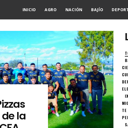
INICIO
AGRO
NACIÓN
BAJÍO
DEPOR
T
B
CI
CU
DE
EL
I
Pizzas
MI
TE
de la
PE
ECFA
S