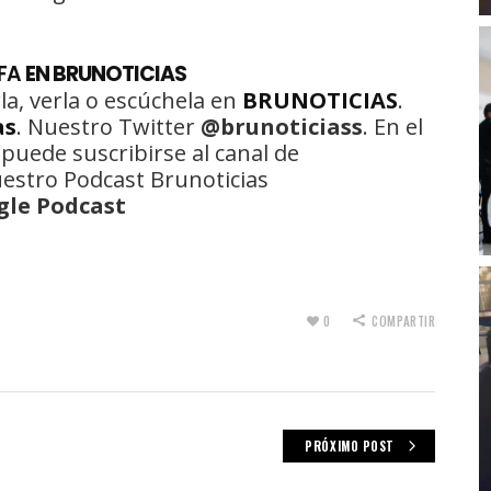
CFA
EN BRUNOTICIAS
la, verla o escúchela en
BRUNOTICIAS
.
as
. Nuestro Twitter
@brunoticiass
. En el
 puede suscribirse al canal de
uestro Podcast Brunoticias
gle Podcast
0
COMPARTIR
PRÓXIMO POST