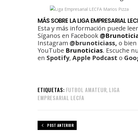
MÁS
SOBRE LA LIGA EMPRESARIAL LE
Esta y más información puede leer
Síganos en Facebook
@Brunotici
Instagram
@brunoticiass,
o bien
YouTube
Brunoticias
. Escuche n
en
Spotify
,
Apple Podcast
o
Goo
ETIQUETAS:
FUTBOL AMATEUR
LIGA
,
EMPRESARIAL LECFA
POST ANTERIOR