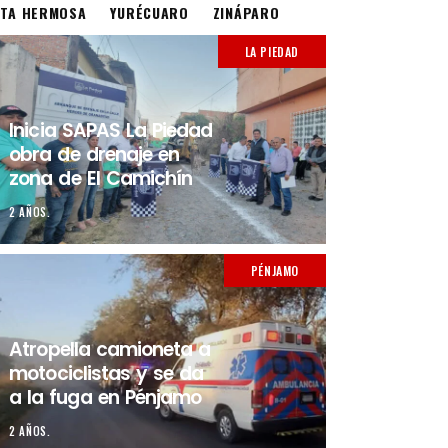
STA HERMOSA
YURÉCUARO
ZINÁPARO
LA PIEDAD
Inicia SAPAS La Piedad
obra de drenaje en
zona de El Camichín
2 AÑOS.
PÉNJAMO
Atropella camioneta a
motociclistas y se da
a la fuga en Pénjamo
2 AÑOS.