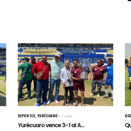
DEPORTES
,
YURÉCUARO
DE
5 meses.
Yurécuaro vence 3-1 al A...
Qu