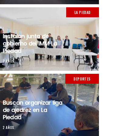
LA PIEDAD
Instalan junta de
gobierno del IMM La
Piedad
2 AÑOS.
DEPORTES
Buscan organizar liga
de ajedrez en La
Piedad
2 AÑOS.