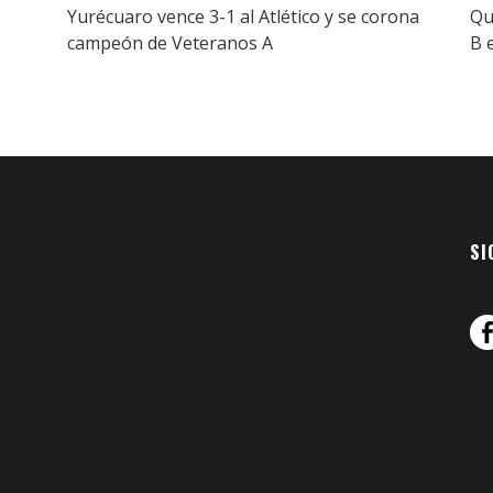
Yurécuaro vence 3-1 al Atlético y se corona
Qu
campeón de Veteranos A
B 
SI