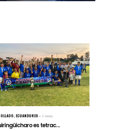
GOLLADO
,
ECUANDUREO
5 meses.
iringüicharo es tetrac...