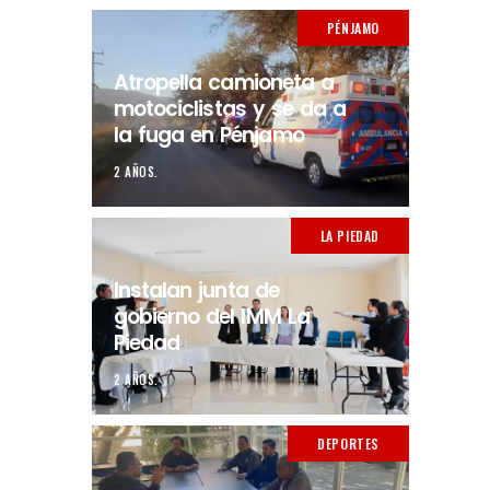
PÉNJAMO
Atropella camioneta a
motociclistas y se da a
la fuga en Pénjamo
2 AÑOS.
LA PIEDAD
Instalan junta de
gobierno del IMM La
Piedad
2 AÑOS.
DEPORTES