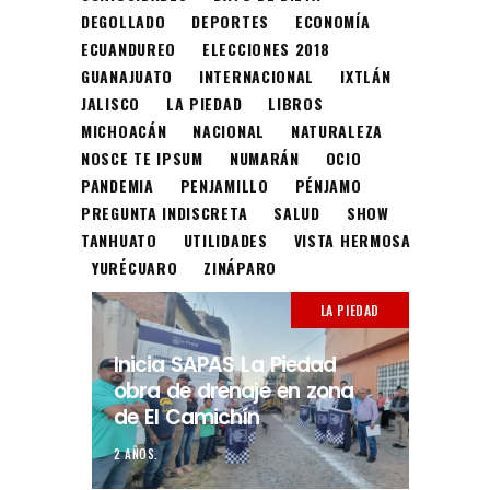
DEGOLLADO
DEPORTES
ECONOMÍA
ECUANDUREO
ELECCIONES 2018
GUANAJUATO
INTERNACIONAL
IXTLÁN
JALISCO
LA PIEDAD
LIBROS
MICHOACÁN
NACIONAL
NATURALEZA
NOSCE TE IPSUM
NUMARÁN
OCIO
PANDEMIA
PENJAMILLO
PÉNJAMO
PREGUNTA INDISCRETA
SALUD
SHOW
TANHUATO
UTILIDADES
VISTA HERMOSA
YURÉCUARO
ZINÁPARO
LA PIEDAD
Inicia SAPAS La Piedad
obra de drenaje en zona
de El Camichín
2 AÑOS.