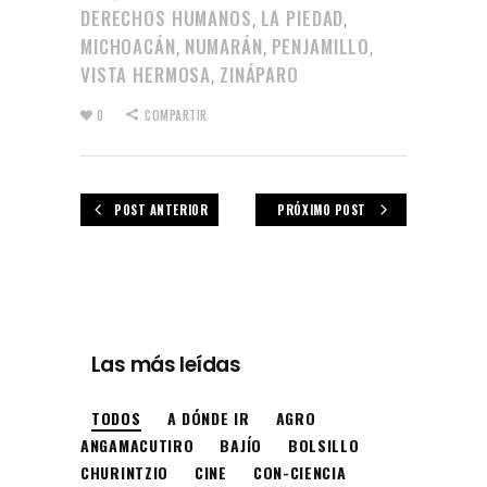
DERECHOS HUMANOS
LA PIEDAD
,
,
MICHOACÁN
NUMARÁN
PENJAMILLO
,
,
,
VISTA HERMOSA
ZINÁPARO
,
0
COMPARTIR
POST ANTERIOR
PRÓXIMO POST
Las más leídas
TODOS
A DÓNDE IR
AGRO
ANGAMACUTIRO
BAJÍO
BOLSILLO
CHURINTZIO
CINE
CON-CIENCIA