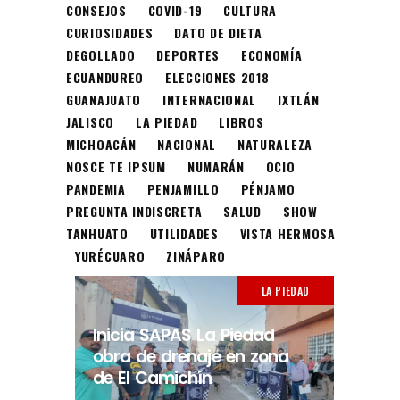
CONSEJOS
COVID-19
CULTURA
CURIOSIDADES
DATO DE DIETA
DEGOLLADO
DEPORTES
ECONOMÍA
ECUANDUREO
ELECCIONES 2018
GUANAJUATO
INTERNACIONAL
IXTLÁN
JALISCO
LA PIEDAD
LIBROS
MICHOACÁN
NACIONAL
NATURALEZA
NOSCE TE IPSUM
NUMARÁN
OCIO
PANDEMIA
PENJAMILLO
PÉNJAMO
PREGUNTA INDISCRETA
SALUD
SHOW
TANHUATO
UTILIDADES
VISTA HERMOSA
YURÉCUARO
ZINÁPARO
LA PIEDAD
Inicia SAPAS La Piedad
obra de drenaje en zona
de El Camichín