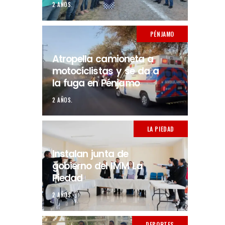
2 AÑOS.
PÉNJAMO
Atropella camioneta a
motociclistas y se da a
la fuga en Pénjamo
2 AÑOS.
LA PIEDAD
Instalan junta de
gobierno del IMM La
Piedad
2 AÑOS.
DEPORTES