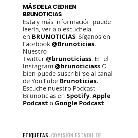
MÁS DE LA CEDH EN
BRUNOTICIAS
Esta y más información puede
leerla, verla o escúchela
en
BRUNOTICIAS
. Síganos en
Facebook
@Brunoticias
.
Nuestro
Twitter
@brunoticiass
. En el
Instagram
@brunoticias
s
O
bien puede suscribirse al canal
de YouTube
Brunoticias
.
Escuche nuestro Podcast
Brunoticias en
Spotify
,
Apple
Podcast
o
Google Podcast
ETIQUETAS:
COMISIÓN ESTATAL DE