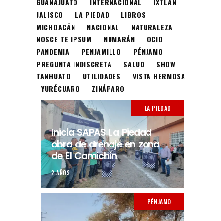
GUANAJUATO
INTERNACIONAL
IXTLÁN
JALISCO
LA PIEDAD
LIBROS
MICHOACÁN
NACIONAL
NATURALEZA
NOSCE TE IPSUM
NUMARÁN
OCIO
PANDEMIA
PENJAMILLO
PÉNJAMO
PREGUNTA INDISCRETA
SALUD
SHOW
TANHUATO
UTILIDADES
VISTA HERMOSA
YURÉCUARO
ZINÁPARO
LA PIEDAD
Inicia SAPAS La Piedad
obra de drenaje en zona
de El Camichín
2 AÑOS.
PÉNJAMO