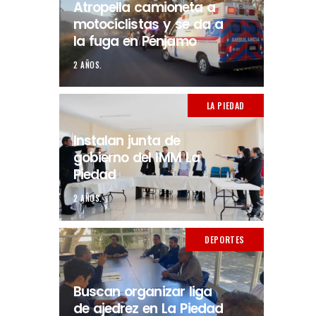
Atropella camioneta a
motociclistas y se da a
la fuga en Pénjamo
2 AÑOS.
LA PIEDAD
Instalan junta de
gobierno del IMM La
Piedad
2 AÑOS.
DEPORTES
Buscan organizar liga
de ajedrez en La Piedad