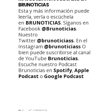
BRUNOTICIAS
Esta y más información puede
leerla, verla o escúchela
en
BRUNOTICIAS
. Síganos en
Facebook
@Brunoticias
.
Nuestro
Twitter
@brunoticiass
. En el
Instagram
@brunoticias
s
O
bien puede suscribirse al canal
de YouTube
Brunoticias
.
Escuche nuestro Podcast
Brunoticias en
Spotify
,
Apple
Podcast
o
Google Podcast
0
COMPARTIR