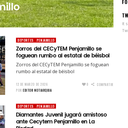
FO
illo
TW
It 
Twi
DEPORTES
PENJAMILLO
Zorros del CECyTEM Penjamillo se
foguean rumbo al estatal de béisbol
Zorros del CECyTEM Penjamillo se foguean
rumbo al estatal de béisbol
12 DE MARZO DE 2026
0
COMPARTIR
POR
EDITOR NOTIARQUIA
DEPORTES
PENJAMILLO
Diamantes Juvenil jugará amistoso
ante Cecytem Penjamillo en La