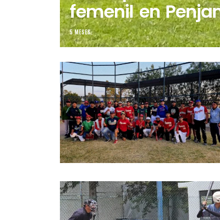
femenil en Penjam
5 MESES.