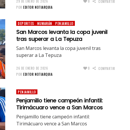
29 DE ENERO DE 2026
0
COMPARTIR
POR
EDITOR NOTIARQUIA
DEPORTES
NUMARÁN
PENJAMILLO
San Marcos levanta la copa juvenil
tras superar a La Tepuza
San Marcos levanta la copa juvenil tras
superar a La Tepuza
26 DE ENERO DE 2026
0
COMPARTIR
POR
EDITOR NOTIARQUIA
PENJAMILLO
Penjamillo tiene campeón infantil:
Tirimácuaro vence a San Marcos
Penjamillo tiene campeón infantil:
Tirimácuaro vence a San Marcos