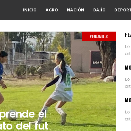
INICIO
AGRO
NACIÓN
BAJÍO
DEPOR
FE
PENJAMILLO
Lo
cri
MO
Lo
cri
MO
 prende el
Lo
cri
ato del fut