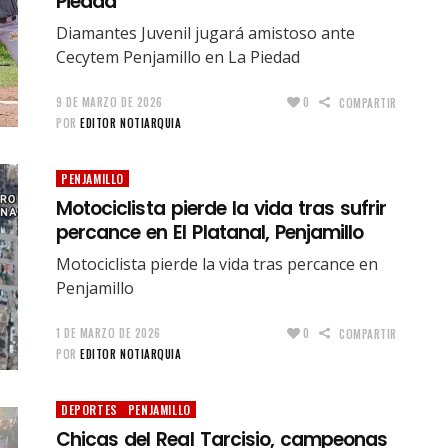
Piedad
Diamantes Juvenil jugará amistoso ante
Cecytem Penjamillo en La Piedad
9 DE MARZO DE 2026
0
COMPARTIR
POR
EDITOR NOTIARQUIA
PENJAMILLO
Motociclista pierde la vida tras sufrir
percance en El Platanal, Penjamillo
Motociclista pierde la vida tras percance en
Penjamillo
1 DE MARZO DE 2026
0
COMPARTIR
POR
EDITOR NOTIARQUIA
DEPORTES
PENJAMILLO
Chicas del Real Tarcisio, campeonas