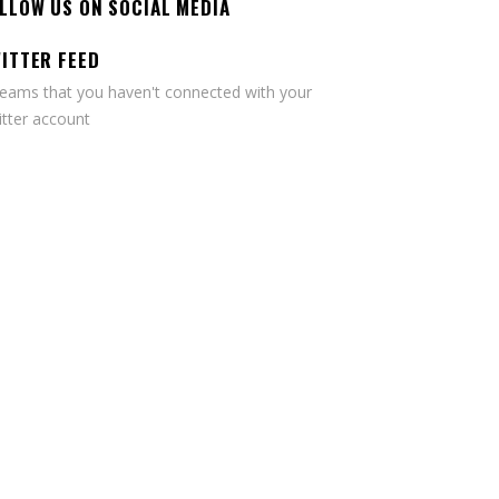
LLOW US ON SOCIAL MEDIA
ITTER FEED
seams that you haven't connected with your
tter account