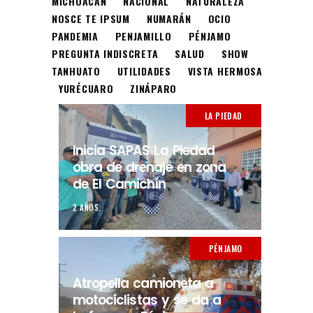
MICHOACÁN
NACIONAL
NATURALEZA
NOSCE TE IPSUM
NUMARÁN
OCIO
PANDEMIA
PENJAMILLO
PÉNJAMO
PREGUNTA INDISCRETA
SALUD
SHOW
TANHUATO
UTILIDADES
VISTA HERMOSA
YURÉCUARO
ZINÁPARO
LA PIEDAD
Inicia SAPAS La Piedad
obra de drenaje en zona
de El Camichín
2 AÑOS.
PÉNJAMO
Atropella camioneta a
motociclistas y se da a