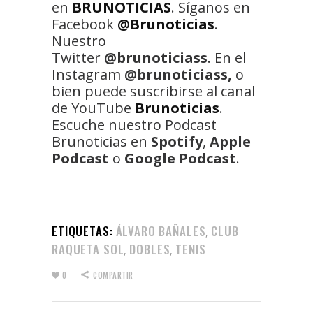
en
BRUNOTICIAS
. Síganos en
Facebook
@Brunoticias
.
Nuestro
Twitter
@brunoticiass
. En el
Instagram
@brunoticiass,
o
bien puede suscribirse al canal
de YouTube
Brunoticias
.
Escuche nuestro Podcast
Brunoticias en
Spotify
,
Apple
Podcast
o
Google Podcast
.
ETIQUETAS:
ÁLVARO BAÑALES
CLUB
,
RAQUETA SOL
DOBLES
TENIS
,
,
0
COMPARTIR