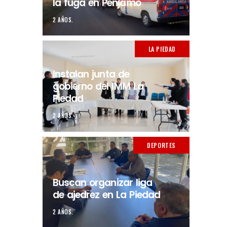
la fuga en Pénjamo
2 AÑOS.
LA PIEDAD
Instalan junta de
gobierno del IMM La
Piedad
2 AÑOS.
DEPORTES
Buscan organizar liga
de ajedrez en La Piedad
2 AÑOS.