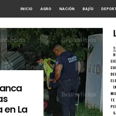
INICIO
AGRO
NACIÓN
BAJÍO
DEPOR
T
B
CI
CU
DE
EL
lanca
I
MI
as
TE
a en La
PE
S