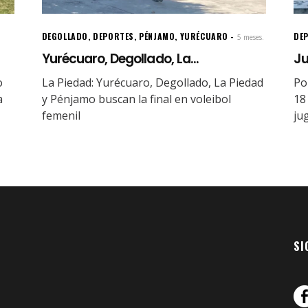
DEGOLLADO
,
DEPORTES
,
PÉNJAMO
,
YURÉCUARO
DE
5 meses.
Yurécuaro, Degollado, La...
Ju
o
La Piedad: Yurécuaro, Degollado, La Piedad
Po
a
y Pénjamo buscan la final en voleibol
18
femenil
ju
SI