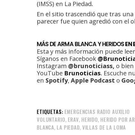
(IMSS) en La Piedad.
En el sitio trascendió que tras una 
parecer fue quien agredió con el ob
MÁS DE ARMA BLANCA Y HERIDOS
EN 
Esta y más información puede leer
Síganos en Facebook
@Brunotici
Instagram
@brunoticiass,
o bien
YouTube
Brunoticias
. Escuche n
en
Spotify
,
Apple Podcast
o
Goo
ETIQUETAS:
EMERGENCIAS RADIO AUXILIO
VOLUNTARIO
ERAV
HERIDO
HERIDO POR A
,
,
,
BLANCA
LA PIEDAD
VILLAS DE LA LOMA
,
,