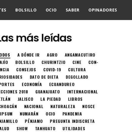
TES
BOLSILLO
OCIO
SABER
OPINADORES
Las más leídas
ODOS
A DÓNDE IR
AGRO
ANGAMACUTIRO
AJÍO
BOLSILLO
CHURINTZIO
CINE
CON-
ENCIA
CONSEJOS
COVID-19
CULTURA
RIOSIDADES
DATO DE DIETA
DEGOLLADO
PORTES
ECONOMÍA
ECUANDUREO
ECCIONES 2018
GUANAJUATO
INTERNACIONAL
XTLÁN
JALISCO
LA PIEDAD
LIBROS
CHOACÁN
NACIONAL
NATURALEZA
NOSCE
 IPSUM
NUMARÁN
OCIO
PANDEMIA
NJAMILLO
PÉNJAMO
PREGUNTA INDISCRETA
ALUD
SHOW
TANHUATO
UTILIDADES