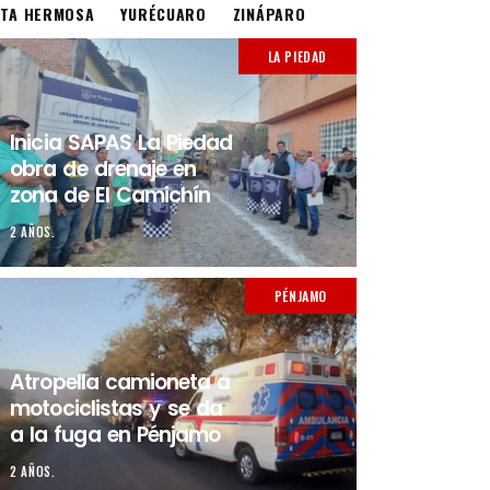
STA HERMOSA
YURÉCUARO
ZINÁPARO
LA PIEDAD
Inicia SAPAS La Piedad
obra de drenaje en
zona de El Camichín
2 AÑOS.
PÉNJAMO
Atropella camioneta a
motociclistas y se da
a la fuga en Pénjamo
2 AÑOS.