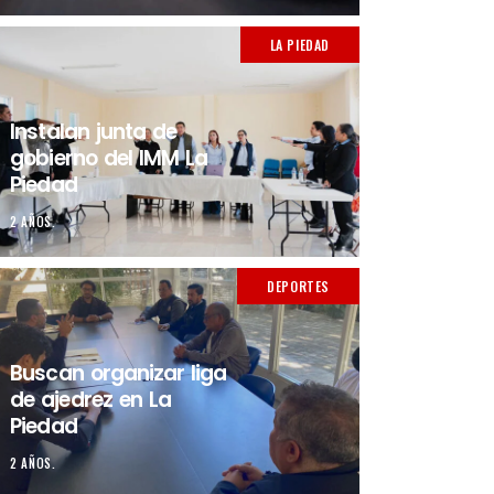
LA PIEDAD
Instalan junta de
gobierno del IMM La
Piedad
2 AÑOS.
DEPORTES
Buscan organizar liga
de ajedrez en La
Piedad
2 AÑOS.