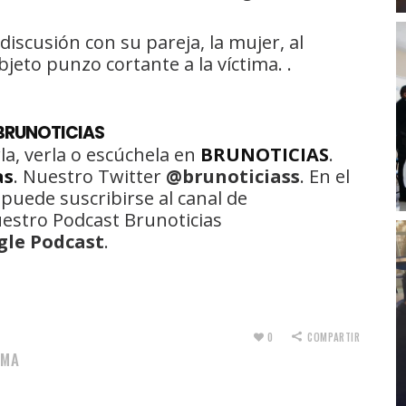
discusión con su pareja, la mujer, al
jeto punzo cortante a la víctima. .
BRUNOTICIAS
la, verla o escúchela en
BRUNOTICIAS
.
as
. Nuestro Twitter
@brunoticiass
. En el
 puede suscribirse al canal de
uestro Podcast Brunoticias
gle Podcast
.
0
COMPARTIR
RMA