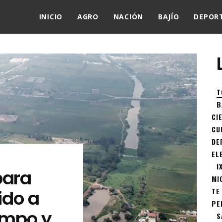
INICIO
AGRO
NACIÓN
BAJÍO
DEPOR
T
B
CI
CU
DE
EL
I
para
MI
ido a
TE
PE
campo y
S