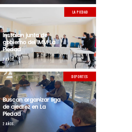
LA PIEDAD
Instalan junta de
gobierno del IMM La
Piedad
2 AÑOS.
DEPORTES
Buscan organizar liga
de ajedrez en La
Piedad
2 AÑOS.