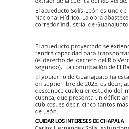
extraer de la cuenca del Río Verde.
El acueducto Solís-León es uno de 
Nacional Hídrico. La obra abastece
corredor industrial de Guanajuato
El acueducto proyectado se extien
tendrá capacidad para transportar
(el derecho del decreto del Río Ver
segundo). La conurbación de El Baj
El gobierno de Guanajuato ha est
en septiembre de 2025, es decir, 
desconoce cualquier estudio del im
cuenca, que presenta un déficit a
cúbicos, es decir, cinco tantos má
de León.
CUIDAR LOS INTERESES DE CHAPALA
Carlos Hernández Solís, exfunciona