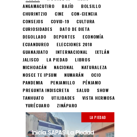
ANGAMACUTIRO
BAJÍO
BOLSILLO
CHURINTZIO
CINE
CON-CIENCIA
CONSEJOS
COVID-19
CULTURA
CURIOSIDADES
DATO DE DIETA
DEGOLLADO
DEPORTES
ECONOMÍA
ECUANDUREO
ELECCIONES 2018
GUANAJUATO
INTERNACIONAL
IXTLÁN
JALISCO
LA PIEDAD
LIBROS
MICHOACÁN
NACIONAL
NATURALEZA
NOSCE TE IPSUM
NUMARÁN
OCIO
PANDEMIA
PENJAMILLO
PÉNJAMO
PREGUNTA INDISCRETA
SALUD
SHOW
TANHUATO
UTILIDADES
VISTA HERMOSA
YURÉCUARO
ZINÁPARO
LA PIEDAD
Inicia SAPAS La Piedad