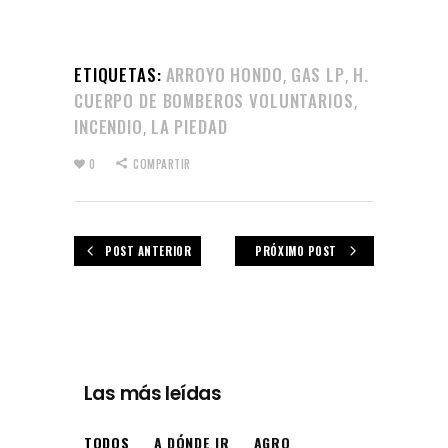
ETIQUETAS:
ARROYO HONDO
GAS LP
H.
,
,
CUERPO DE BOMBEROS VOLUNTARIOS
,
INCENDIO
LA PIEDAD
,
0
COMPARTIR
POST ANTERIOR
PRÓXIMO POST
Las más leídas
TODOS
A DÓNDE IR
AGRO