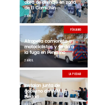
obra de drenaje en zona
de El Camichín
2 AÑOS.
PÉNJAMO
Atropella camioneta a
motociclistas y se da a
la fuga en Pénjamo
2 AÑOS.
LA PIEDAD
Instalan junta de
gobierno del IMM La
Piedad
2 AÑOS.