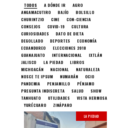
TODOS
A DÓNDE IR
AGRO
ANGAMACUTIRO
BAJÍO
BOLSILLO
CHURINTZIO
CINE
CON-CIENCIA
CONSEJOS
COVID-19
CULTURA
CURIOSIDADES
DATO DE DIETA
DEGOLLADO
DEPORTES
ECONOMÍA
ECUANDUREO
ELECCIONES 2018
GUANAJUATO
INTERNACIONAL
IXTLÁN
JALISCO
LA PIEDAD
LIBROS
MICHOACÁN
NACIONAL
NATURALEZA
NOSCE TE IPSUM
NUMARÁN
OCIO
PANDEMIA
PENJAMILLO
PÉNJAMO
PREGUNTA INDISCRETA
SALUD
SHOW
TANHUATO
UTILIDADES
VISTA HERMOSA
YURÉCUARO
ZINÁPARO
LA PIEDAD