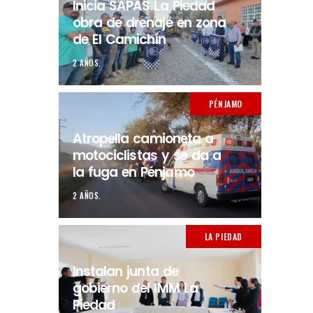
Inicia SAPAS La Piedad
obra de drenaje en zona
de El Camichín
2 AÑOS.
PÉNJAMO
Atropella camioneta a
motociclistas y se da a
la fuga en Pénjamo
2 AÑOS.
LA PIEDAD
Instalan junta de
gobierno del IMM La
Piedad