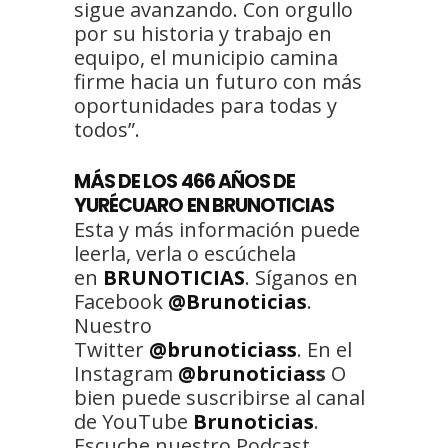
sigue avanzando. Con orgullo
por su historia y trabajo en
equipo, el municipio camina
firme hacia un futuro con más
oportunidades para todas y
todos”.
MÁS DE LOS 466 AÑOS DE
YURÉCUARO EN BRUNOTICIAS
Esta y más información puede
leerla, verla o escúchela
en
BRUNOTICIAS
. Síganos en
Facebook
@Brunoticias
.
Nuestro
Twitter
@brunoticiass
. En el
Instagram
@brunoticias
s
O
bien puede suscribirse al canal
de YouTube
Brunoticias
.
Escuche nuestro Podcast