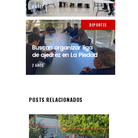
2 AÑOS.
DEPORTES
Buscan organizar liga
de ajedrez en La Piedad
2 AÑOS.
POSTS RELACIONADOS