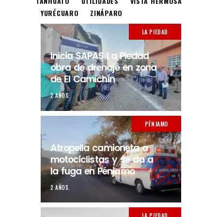
TANHUATO
UTILIDADES
VISTA HERMOSA
YURÉCUARO
ZINÁPARO
LA PIEDAD
Inicia SAPAS La Piedad
obra de drenaje en zona
de El Camichín
2 AÑOS.
PÉNJAMO
Atropella camioneta a
motociclistas y se da a
la fuga en Pénjamo
2 AÑOS.
LA PIEDAD