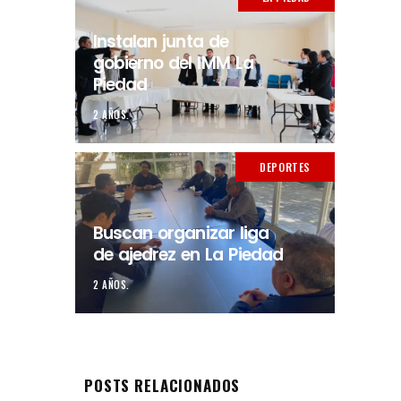
Instalan junta de
gobierno del IMM La
Piedad
2 AÑOS.
DEPORTES
Buscan organizar liga
de ajedrez en La Piedad
2 AÑOS.
POSTS RELACIONADOS