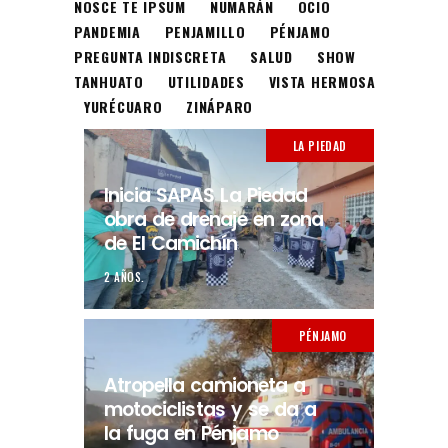
NOSCE TE IPSUM
NUMARÁN
OCIO
PANDEMIA
PENJAMILLO
PÉNJAMO
PREGUNTA INDISCRETA
SALUD
SHOW
TANHUATO
UTILIDADES
VISTA HERMOSA
YURÉCUARO
ZINÁPARO
LA PIEDAD
Inicia SAPAS La Piedad
obra de drenaje en zona
de El Camichín
2 AÑOS.
PÉNJAMO
Atropella camioneta a
motociclistas y se da a
la fuga en Pénjamo