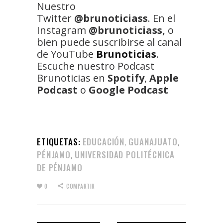
Nuestro
Twitter
@brunoticiass
. En el
Instagram
@brunoticiass,
o
bien puede suscribirse al canal
de YouTube
Brunoticias
.
Escuche nuestro Podcast
Brunoticias en
Spotify
,
Apple
Podcast
o
Google Podcast
ETIQUETAS:
EDUCACIÓN
GUANAJUATO
,
,
PÉNJAMO
UNIVERSIDAD POLITÉCNICA
,
DE PÉNJAMO
0
COMPARTIR