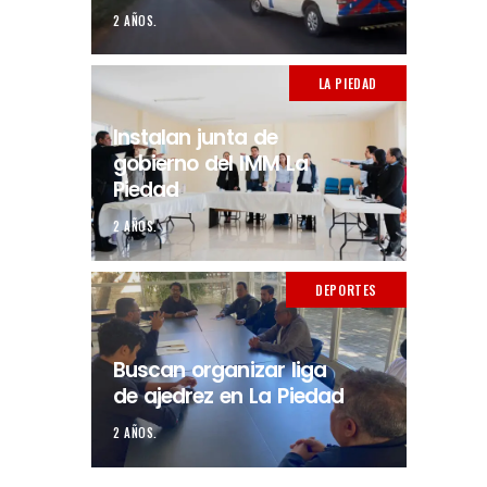
2 AÑOS.
LA PIEDAD
Instalan junta de
gobierno del IMM La
Piedad
2 AÑOS.
DEPORTES
Buscan organizar liga
de ajedrez en La Piedad
2 AÑOS.