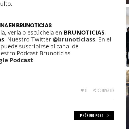
ulto.
INA
EN BRUNOTICIAS
la, verla o escúchela en
BRUNOTICIAS
.
as
. Nuestro Twitter
@brunoticiass
. En el
 puede suscribirse al canal de
uestro Podcast Brunoticias
gle Podcast
0
COMPARTIR
PRÓXIMO POST