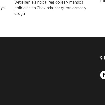
to
Detienen a síndica, regidores y mandos
 ya
policiales en Chavinda; aseguran armas y
droga
SI