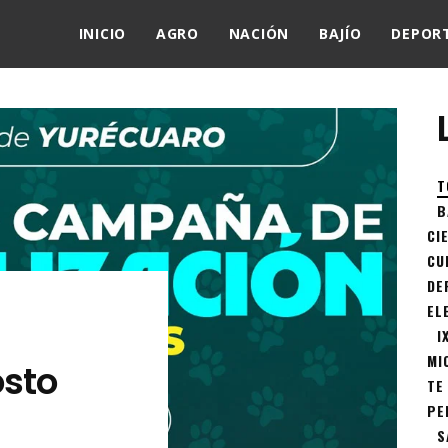
INICIO
AGRO
NACIÓN
BAJÍO
DEPOR
T
B
CI
CU
DE
EL
I
MI
osto
TE
PE
S