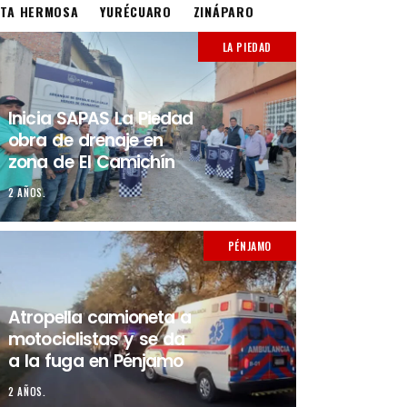
STA HERMOSA
YURÉCUARO
ZINÁPARO
LA PIEDAD
Inicia SAPAS La Piedad
obra de drenaje en
zona de El Camichín
2 AÑOS.
PÉNJAMO
Atropella camioneta a
motociclistas y se da
a la fuga en Pénjamo
2 AÑOS.