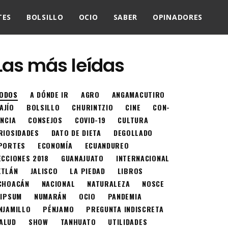
TES
BOLSILLO
OCIO
SABER
OPINADORES
Las más leídas
ODOS
A DÓNDE IR
AGRO
ANGAMACUTIRO
AJÍO
BOLSILLO
CHURINTZIO
CINE
CON-
ENCIA
CONSEJOS
COVID-19
CULTURA
RIOSIDADES
DATO DE DIETA
DEGOLLADO
PORTES
ECONOMÍA
ECUANDUREO
ECCIONES 2018
GUANAJUATO
INTERNACIONAL
XTLÁN
JALISCO
LA PIEDAD
LIBROS
CHOACÁN
NACIONAL
NATURALEZA
NOSCE
 IPSUM
NUMARÁN
OCIO
PANDEMIA
NJAMILLO
PÉNJAMO
PREGUNTA INDISCRETA
ALUD
SHOW
TANHUATO
UTILIDADES