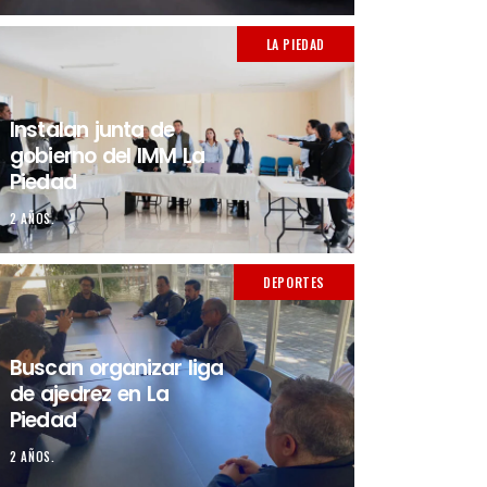
LA PIEDAD
Instalan junta de
gobierno del IMM La
Piedad
2 AÑOS.
DEPORTES
Buscan organizar liga
de ajedrez en La
Piedad
2 AÑOS.