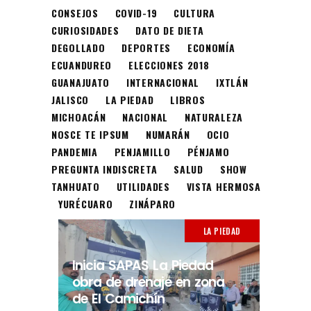
CONSEJOS
COVID-19
CULTURA
CURIOSIDADES
DATO DE DIETA
DEGOLLADO
DEPORTES
ECONOMÍA
ECUANDUREO
ELECCIONES 2018
GUANAJUATO
INTERNACIONAL
IXTLÁN
JALISCO
LA PIEDAD
LIBROS
MICHOACÁN
NACIONAL
NATURALEZA
NOSCE TE IPSUM
NUMARÁN
OCIO
PANDEMIA
PENJAMILLO
PÉNJAMO
PREGUNTA INDISCRETA
SALUD
SHOW
TANHUATO
UTILIDADES
VISTA HERMOSA
YURÉCUARO
ZINÁPARO
LA PIEDAD
Inicia SAPAS La Piedad
obra de drenaje en zona
de El Camichín