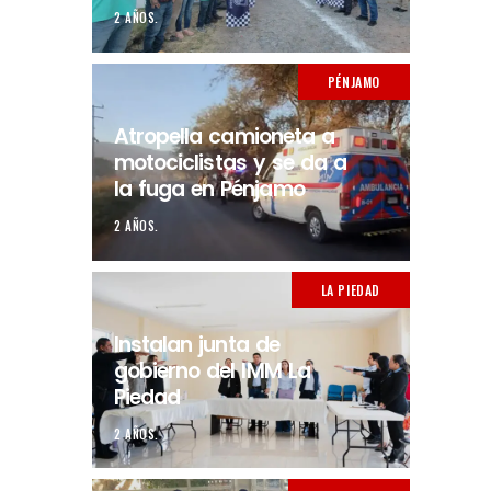
2 AÑOS.
PÉNJAMO
Atropella camioneta a
motociclistas y se da a
la fuga en Pénjamo
2 AÑOS.
LA PIEDAD
Instalan junta de
gobierno del IMM La
Piedad
2 AÑOS.