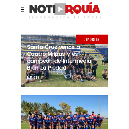
DEPORTES
Santa Cruz vence a
Cuatro Milpas y es
campeón de Intermedia
B en La Piedad
5 MESES.