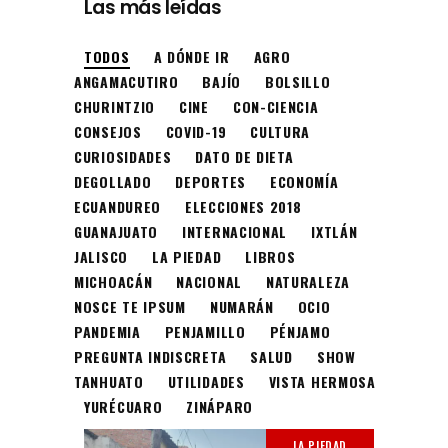
Las más leídas
TODOS
A DÓNDE IR
AGRO
ANGAMACUTIRO
BAJÍO
BOLSILLO
CHURINTZIO
CINE
CON-CIENCIA
CONSEJOS
COVID-19
CULTURA
CURIOSIDADES
DATO DE DIETA
DEGOLLADO
DEPORTES
ECONOMÍA
ECUANDUREO
ELECCIONES 2018
GUANAJUATO
INTERNACIONAL
IXTLÁN
JALISCO
LA PIEDAD
LIBROS
MICHOACÁN
NACIONAL
NATURALEZA
NOSCE TE IPSUM
NUMARÁN
OCIO
PANDEMIA
PENJAMILLO
PÉNJAMO
PREGUNTA INDISCRETA
SALUD
SHOW
TANHUATO
UTILIDADES
VISTA HERMOSA
YURÉCUARO
ZINÁPARO
LA PIEDAD