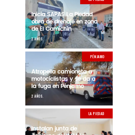
Inicia SAPAS La Piedad
obra de drenaje en zona
de El Camichín
2 AÑOS.
PÉNJAMO
Atropella camioneta a
motociclistas y se da a
la fuga en Pénjamo
2 AÑOS.
LA PIEDAD
Instalan junta de