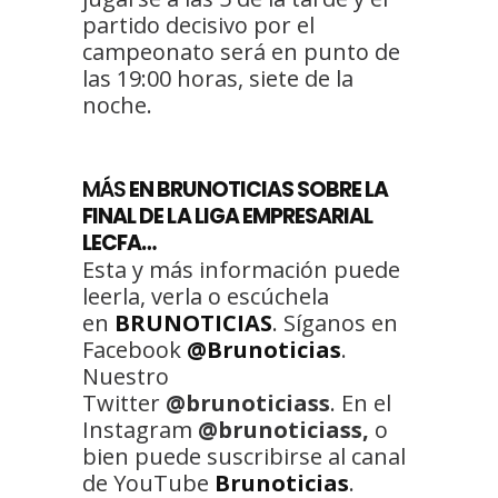
partido decisivo por el
campeonato será en punto de
las 19:00 horas, siete de la
noche.
MÁS
EN BRUNOTICIAS SOBRE LA
FINAL DE LA LIGA EMPRESARIAL
LECFA…
Esta y más información puede
leerla, verla o escúchela
en
BRUNOTICIAS
. Síganos en
Facebook
@Brunoticias
.
Nuestro
Twitter
@brunoticiass
. En el
Instagram
@brunoticiass,
o
bien puede suscribirse al canal
de YouTube
Brunoticias
.