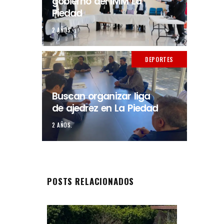
gobierno del IMM La
Piedad
2 AÑOS.
DEPORTES
Buscan organizar liga
de ajedrez en La Piedad
2 AÑOS.
POSTS RELACIONADOS