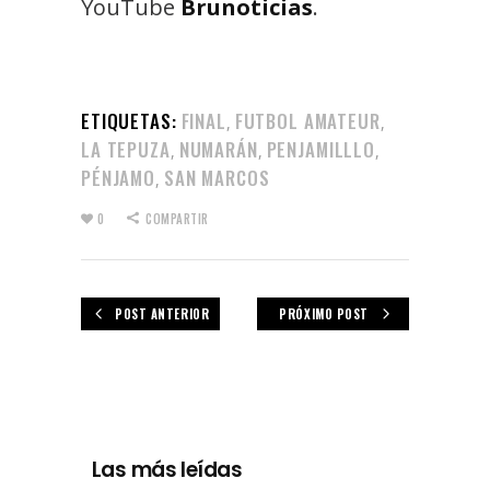
YouTube
Brunoticias
.
ETIQUETAS:
FINAL
FUTBOL AMATEUR
,
,
LA TEPUZA
NUMARÁN
PENJAMILLLO
,
,
,
PÉNJAMO
SAN MARCOS
,
0
COMPARTIR
POST ANTERIOR
PRÓXIMO POST
Las más leídas