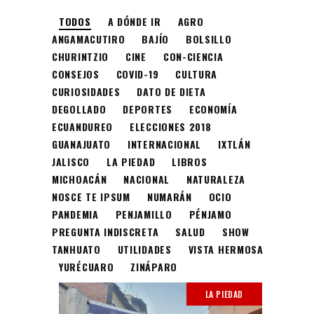
TODOS
A DÓNDE IR
AGRO
ANGAMACUTIRO
BAJÍO
BOLSILLO
CHURINTZIO
CINE
CON-CIENCIA
CONSEJOS
COVID-19
CULTURA
CURIOSIDADES
DATO DE DIETA
DEGOLLADO
DEPORTES
ECONOMÍA
ECUANDUREO
ELECCIONES 2018
GUANAJUATO
INTERNACIONAL
IXTLÁN
JALISCO
LA PIEDAD
LIBROS
MICHOACÁN
NACIONAL
NATURALEZA
NOSCE TE IPSUM
NUMARÁN
OCIO
PANDEMIA
PENJAMILLO
PÉNJAMO
PREGUNTA INDISCRETA
SALUD
SHOW
TANHUATO
UTILIDADES
VISTA HERMOSA
YURÉCUARO
ZINÁPARO
LA PIEDAD