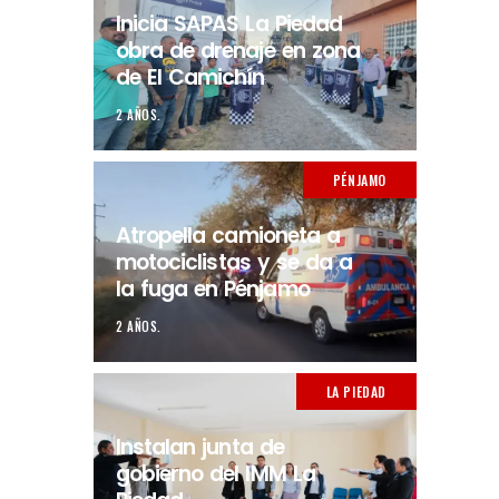
Inicia SAPAS La Piedad
obra de drenaje en zona
de El Camichín
2 AÑOS.
PÉNJAMO
Atropella camioneta a
motociclistas y se da a
la fuga en Pénjamo
2 AÑOS.
LA PIEDAD
Instalan junta de
gobierno del IMM La