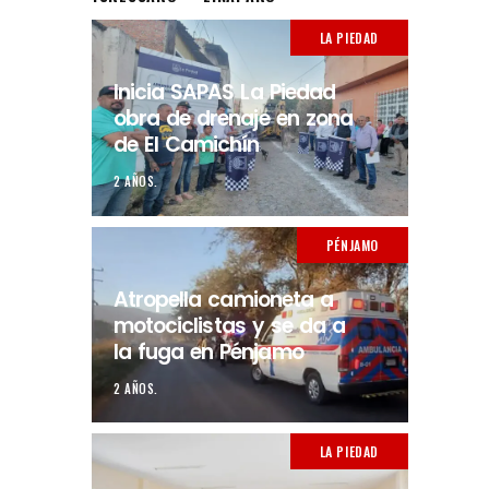
LA PIEDAD
Inicia SAPAS La Piedad
obra de drenaje en zona
de El Camichín
2 AÑOS.
PÉNJAMO
Atropella camioneta a
motociclistas y se da a
la fuga en Pénjamo
2 AÑOS.
LA PIEDAD