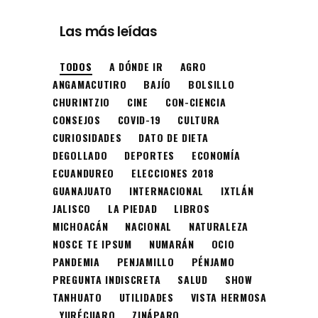
Las más leídas
TODOS
A DÓNDE IR
AGRO
ANGAMACUTIRO
BAJÍO
BOLSILLO
CHURINTZIO
CINE
CON-CIENCIA
CONSEJOS
COVID-19
CULTURA
CURIOSIDADES
DATO DE DIETA
DEGOLLADO
DEPORTES
ECONOMÍA
ECUANDUREO
ELECCIONES 2018
GUANAJUATO
INTERNACIONAL
IXTLÁN
JALISCO
LA PIEDAD
LIBROS
MICHOACÁN
NACIONAL
NATURALEZA
NOSCE TE IPSUM
NUMARÁN
OCIO
PANDEMIA
PENJAMILLO
PÉNJAMO
PREGUNTA INDISCRETA
SALUD
SHOW
TANHUATO
UTILIDADES
VISTA HERMOSA
YURÉCUARO
ZINÁPARO