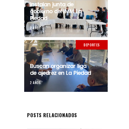
Instalan junta de
gobierno del IMM La
Piedad
2 AÑOS.
DEPORTES
Buscan organizar liga
de ajedrez en La Piedad
2 AÑOS.
POSTS RELACIONADOS