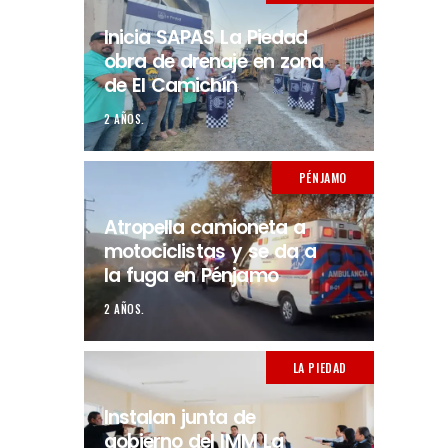
Inicia SAPAS La Piedad
obra de drenaje en zona
de El Camichín
2 AÑOS.
PÉNJAMO
Atropella camioneta a
motociclistas y se da a
la fuga en Pénjamo
2 AÑOS.
LA PIEDAD
Instalan junta de
gobierno del IMM La