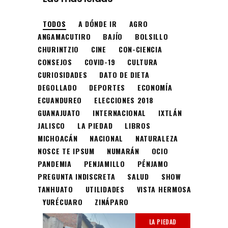
TODOS
A DÓNDE IR
AGRO
ANGAMACUTIRO
BAJÍO
BOLSILLO
CHURINTZIO
CINE
CON-CIENCIA
CONSEJOS
COVID-19
CULTURA
CURIOSIDADES
DATO DE DIETA
DEGOLLADO
DEPORTES
ECONOMÍA
ECUANDUREO
ELECCIONES 2018
GUANAJUATO
INTERNACIONAL
IXTLÁN
JALISCO
LA PIEDAD
LIBROS
MICHOACÁN
NACIONAL
NATURALEZA
NOSCE TE IPSUM
NUMARÁN
OCIO
PANDEMIA
PENJAMILLO
PÉNJAMO
PREGUNTA INDISCRETA
SALUD
SHOW
TANHUATO
UTILIDADES
VISTA HERMOSA
YURÉCUARO
ZINÁPARO
LA PIEDAD