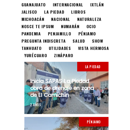
GUANAJUATO
INTERNACIONAL
IXTLÁN
JALISCO
LA PIEDAD
LIBROS
MICHOACÁN
NACIONAL
NATURALEZA
NOSCE TE IPSUM
NUMARÁN
OCIO
PANDEMIA
PENJAMILLO
PÉNJAMO
PREGUNTA INDISCRETA
SALUD
SHOW
TANHUATO
UTILIDADES
VISTA HERMOSA
YURÉCUARO
ZINÁPARO
LA PIEDAD
Inicia SAPAS La Piedad
obra de drenaje en zona
de El Camichín
2 AÑOS.
PÉNJAMO