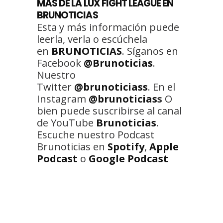
MÁS DE LA LUX FIGHT LEAGUE EN
BRUNOTICIAS
Esta y más información puede
leerla, verla o escúchela
en
BRUNOTICIAS
. Síganos en
Facebook
@Brunoticias
.
Nuestro
Twitter
@brunoticiass
. En el
Instagram
@brunoticias
s
O
bien puede suscribirse al canal
de YouTube
Brunoticias
.
Escuche nuestro Podcast
Brunoticias en
Spotify
,
Apple
Podcast
o
Google Podcast