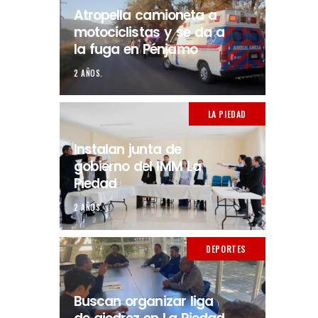
Atropella camioneta a
motociclistas y se da a
la fuga en Pénjamo
2 AÑOS.
LA PIEDAD
Instalan junta de
gobierno del IMM La
Piedad
2 AÑOS.
DEPORTES
Buscan organizar liga