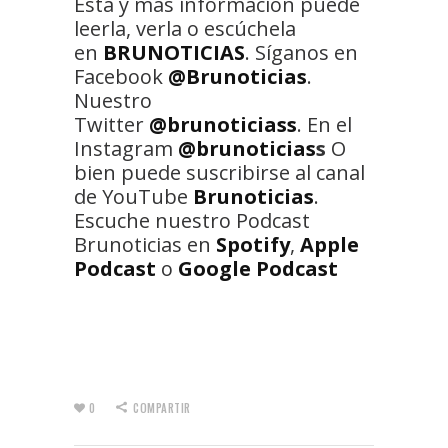
Esta y más información puede
leerla, verla o escúchela
en
BRUNOTICIAS
. Síganos en
Facebook
@Brunoticias
.
Nuestro
Twitter
@brunoticiass
. En el
Instagram
@brunoticias
s
O
bien puede suscribirse al canal
de YouTube
Brunoticias
.
Escuche nuestro Podcast
Brunoticias en
Spotify
,
Apple
Podcast
o
Google Podcast
0
COMPARTIR