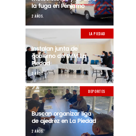
la fuga en Pénjamo
2 AÑOS.
LA PIEDAD
Instalan junta de
gobierno del IMM La
Piedad
2 AÑOS.
DEPORTES
Buscan organizar liga
de ajedrez en La Piedad
2 AÑOS.