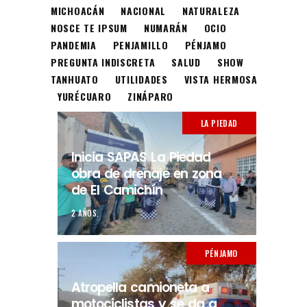
MICHOACÁN
NACIONAL
NATURALEZA
NOSCE TE IPSUM
NUMARÁN
OCIO
PANDEMIA
PENJAMILLO
PÉNJAMO
PREGUNTA INDISCRETA
SALUD
SHOW
TANHUATO
UTILIDADES
VISTA HERMOSA
YURÉCUARO
ZINÁPARO
LA PIEDAD
Inicia SAPAS La Piedad
obra de drenaje en zona
de El Camichín
2 AÑOS.
PÉNJAMO
Atropella camioneta a
motociclistas y se da a