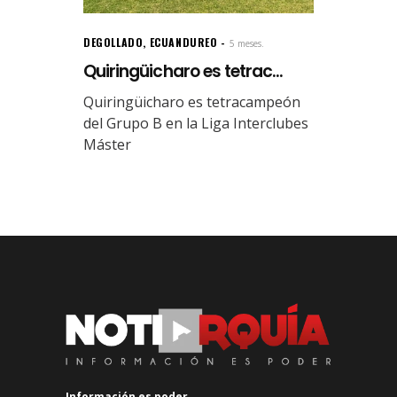
DEGOLLADO
,
ECUANDUREO
5 meses.
Quiringüicharo es tetrac...
Quiringüicharo es tetracampeón
del Grupo B en la Liga Interclubes
Máster
Información es poder