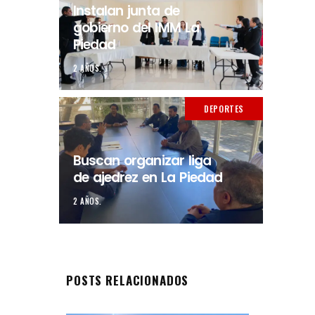
Instalan junta de
gobierno del IMM La
Piedad
2 AÑOS.
DEPORTES
Buscan organizar liga
de ajedrez en La Piedad
2 AÑOS.
POSTS RELACIONADOS