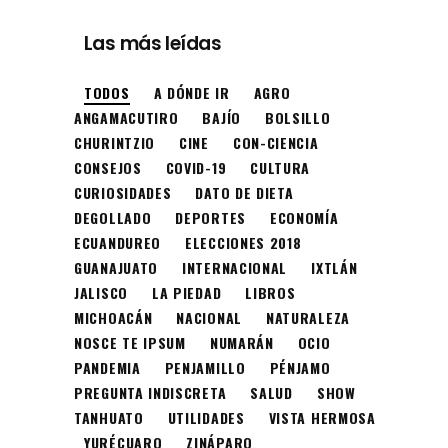
Las más leídas
TODOS
A DÓNDE IR
AGRO
ANGAMACUTIRO
BAJÍO
BOLSILLO
CHURINTZIO
CINE
CON-CIENCIA
CONSEJOS
COVID-19
CULTURA
CURIOSIDADES
DATO DE DIETA
DEGOLLADO
DEPORTES
ECONOMÍA
ECUANDUREO
ELECCIONES 2018
GUANAJUATO
INTERNACIONAL
IXTLÁN
JALISCO
LA PIEDAD
LIBROS
MICHOACÁN
NACIONAL
NATURALEZA
NOSCE TE IPSUM
NUMARÁN
OCIO
PANDEMIA
PENJAMILLO
PÉNJAMO
PREGUNTA INDISCRETA
SALUD
SHOW
TANHUATO
UTILIDADES
VISTA HERMOSA
YURÉCUARO
ZINÁPARO