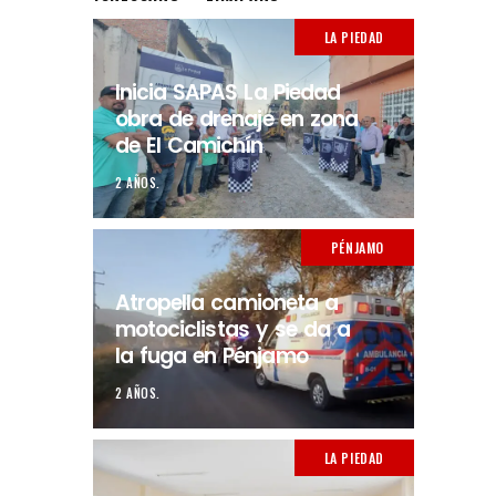
LA PIEDAD
Inicia SAPAS La Piedad
obra de drenaje en zona
de El Camichín
2 AÑOS.
PÉNJAMO
Atropella camioneta a
motociclistas y se da a
la fuga en Pénjamo
2 AÑOS.
LA PIEDAD