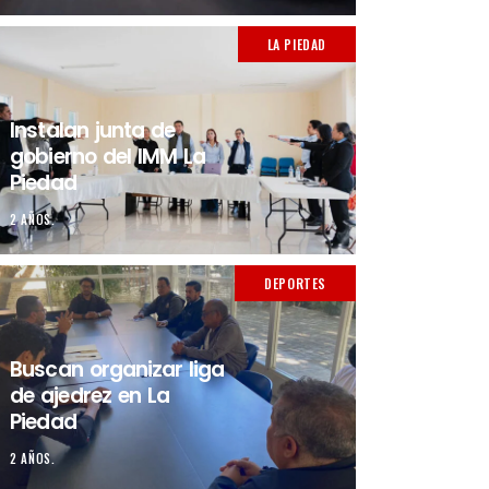
LA PIEDAD
Instalan junta de
gobierno del IMM La
Piedad
2 AÑOS.
DEPORTES
Buscan organizar liga
de ajedrez en La
Piedad
2 AÑOS.