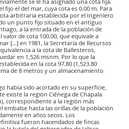
eviamente se le ha asignado una cota fija.
fijo el del mar, cuya cota es 0.00 m. Para
cota arbitraria establecida por el Ingeniero
do un punto fijo situado en el antiguo
ntiago, a la entrada de la población de
l valor de cota 100.00, que equivale a
mar […] en 1981, la Secretaría de Recursos
uivalencia a la cota de Ballesteros,
uedar en 1,526 msnm. Por lo que la
tablecida en la cota 97.80 (1,523.80
ima de 8 metros y un almacenamiento
go había sido acortado en su superficie,
e existe la región Ciénega de Chapala
n), correspondiente a la región más
el embalse hasta las orillas de la población
pidamente en años secos. Los
efinitiva fueron hacendados de fincas
 la tutela del gobernador de Jalisco,