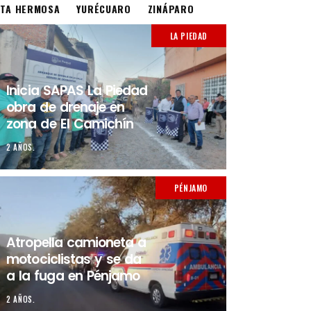
STA HERMOSA
YURÉCUARO
ZINÁPARO
LA PIEDAD
Inicia SAPAS La Piedad
obra de drenaje en
zona de El Camichín
2 AÑOS.
PÉNJAMO
Atropella camioneta a
motociclistas y se da
a la fuga en Pénjamo
2 AÑOS.