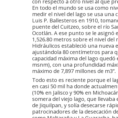
con respecto a otro nivel al que pr
En todo el mundo se usa como nivel 
medir el nivel del lago se usa una 
Luis P. Ballesteros en 1910, toman
puente del Cuitzeo, sobre el río Sa
Ocotlán. A ese punto se le asignó e
1,526.80 metros sobre el nivel del 
Hidráulicos estableció una nueva eq
ajustándola 80 centímetros para q
capacidad máxima del lago quedó es
msnm), con una profundidad máx
máximo de 7,897 millones de m3”.
Todo esto es reciente porque el la
en casi 50 mil ha donde actualment
(10% en Jalisco y 90% en Michoacá
somera del viejo lago, que llevaba 
de Jiquilpan, y solía desecarse rá
patrocinadores de la desecación d
como Maltaraña y La Guaracha, bajo