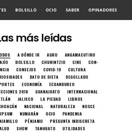
TES
BOLSILLO
OCIO
SABER
OPINADORES
Las más leídas
ODOS
A DÓNDE IR
AGRO
ANGAMACUTIRO
AJÍO
BOLSILLO
CHURINTZIO
CINE
CON-
ENCIA
CONSEJOS
COVID-19
CULTURA
RIOSIDADES
DATO DE DIETA
DEGOLLADO
PORTES
ECONOMÍA
ECUANDUREO
ECCIONES 2018
GUANAJUATO
INTERNACIONAL
XTLÁN
JALISCO
LA PIEDAD
LIBROS
CHOACÁN
NACIONAL
NATURALEZA
NOSCE
 IPSUM
NUMARÁN
OCIO
PANDEMIA
NJAMILLO
PÉNJAMO
PREGUNTA INDISCRETA
ALUD
SHOW
TANHUATO
UTILIDADES