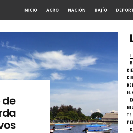
INICIO
AGRO
NACIÓN
BAJÍO
DEPOR
T
B
CI
CU
DE
EL
o de
I
MI
rda
TE
ivos
PE
S