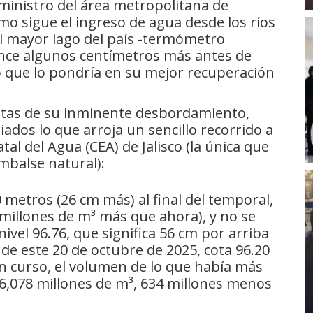
uministro del área metropolitana de
mo sigue el ingreso de agua desde los ríos
el mayor lago del país -termómetro
ance algunos centímetros más antes de
lo que lo pondría en su mejor recuperación
stas de su inminente desbordamiento,
dos lo que arroja un sencillo recorrido a
atal del Agua (CEA) de Jalisco (la única que
mbalse natural):
 metros (26 cm más) al final del temporal,
2 millones de m³ más que ahora), y no se
ivel 96.76, que significa 56 cm por arriba
 de este 20 de octubre de 2025, cota 96.20
en curso, el volumen de lo que había más
e 6,078 millones de m³, 634 millones menos