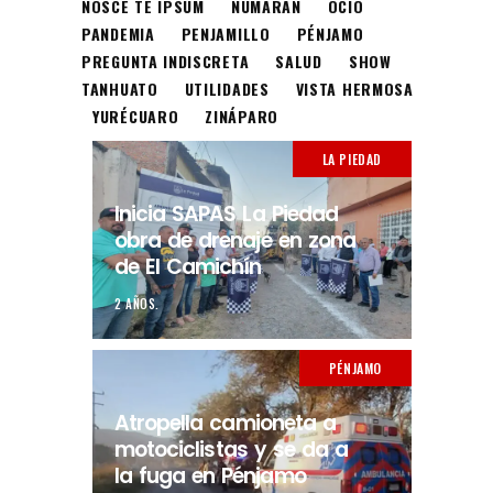
NOSCE TE IPSUM
NUMARÁN
OCIO
PANDEMIA
PENJAMILLO
PÉNJAMO
PREGUNTA INDISCRETA
SALUD
SHOW
TANHUATO
UTILIDADES
VISTA HERMOSA
YURÉCUARO
ZINÁPARO
LA PIEDAD
Inicia SAPAS La Piedad
obra de drenaje en zona
de El Camichín
2 AÑOS.
PÉNJAMO
Atropella camioneta a
motociclistas y se da a
la fuga en Pénjamo