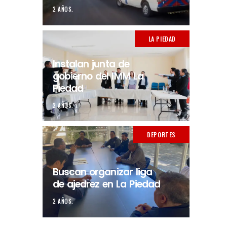
2 AÑOS.
LA PIEDAD
Instalan junta de
gobierno del IMM La
Piedad
2 AÑOS.
DEPORTES
Buscan organizar liga
de ajedrez en La Piedad
2 AÑOS.