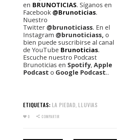
en
BRUNOTICIAS
. Síganos en
Facebook
@Brunoticias
.
Nuestro
Twitter
@brunoticiass
. En el
Instagram
@brunoticiass,
o
bien puede suscribirse al canal
de YouTube
Brunoticias
.
Escuche nuestro Podcast
Brunoticias en
Spotify
,
Apple
Podcast
o
Google Podcast
.
.
ETIQUETAS:
LA PIEDAD
LLUVIAS
,
0
COMPARTIR