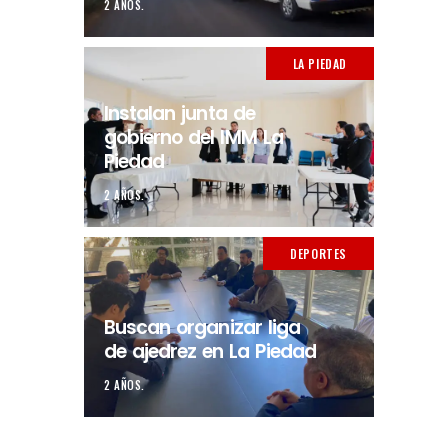
2 AÑOS.
LA PIEDAD
Instalan junta de
gobierno del IMM La
Piedad
2 AÑOS.
DEPORTES
Buscan organizar liga
de ajedrez en La Piedad
2 AÑOS.