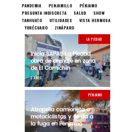
PANDEMIA
PENJAMILLO
PÉNJAMO
PREGUNTA INDISCRETA
SALUD
SHOW
TANHUATO
UTILIDADES
VISTA HERMOSA
YURÉCUARO
ZINÁPARO
LA PIEDAD
Inicia SAPAS La Piedad
obra de drenaje en zona
de El Camichín
2 AÑOS.
PÉNJAMO
Atropella camioneta a
motociclistas y se da a
la fuga en Pénjamo