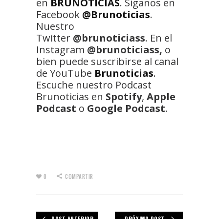
en
BRUNOTICIAS
. Síganos en
Facebook
@Brunoticias
.
Nuestro
Twitter
@brunoticiass
. En el
Instagram
@brunoticiass,
o
bien puede suscribirse al canal
de YouTube
Brunoticias
.
Escuche nuestro Podcast
Brunoticias en
Spotify
,
Apple
Podcast
o
Google Podcast
.
0
COMPARTIR
POST ANTERIOR
PRÓXIMO POST