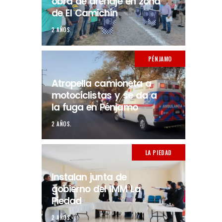
obra de drenaje en zona
de El Camichín
2 AÑOS.
PÉNJAMO
Atropella camioneta a
motociclistas y se da a
la fuga en Pénjamo
2 AÑOS.
LA PIEDAD
Instalan junta de
gobierno del IMM La
Piedad
2 AÑOS.