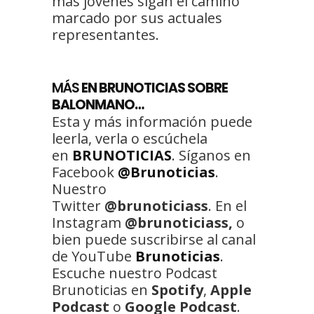
más jóvenes sigan el camino
marcado por sus actuales
representantes.
MÁS
EN BRUNOTICIAS SOBRE
BALONMANO…
Esta y más información puede
leerla, verla o escúchela
en
BRUNOTICIAS
. Síganos en
Facebook
@Brunoticias
.
Nuestro
Twitter
@brunoticiass
. En el
Instagram
@brunoticiass,
o
bien puede suscribirse al canal
de YouTube
Brunoticias
.
Escuche nuestro Podcast
Brunoticias en
Spotify
,
Apple
Podcast
o
Google Podcast
.