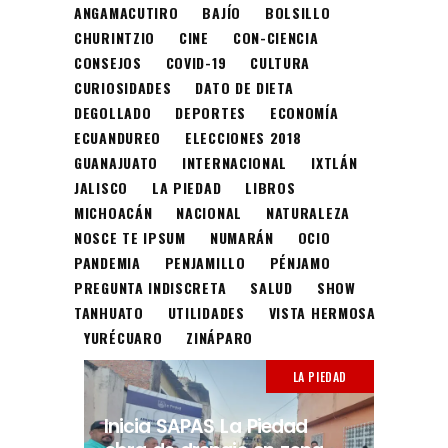
ANGAMACUTIRO
BAJÍO
BOLSILLO
CHURINTZIO
CINE
CON-CIENCIA
CONSEJOS
COVID-19
CULTURA
CURIOSIDADES
DATO DE DIETA
DEGOLLADO
DEPORTES
ECONOMÍA
ECUANDUREO
ELECCIONES 2018
GUANAJUATO
INTERNACIONAL
IXTLÁN
JALISCO
LA PIEDAD
LIBROS
MICHOACÁN
NACIONAL
NATURALEZA
NOSCE TE IPSUM
NUMARÁN
OCIO
PANDEMIA
PENJAMILLO
PÉNJAMO
PREGUNTA INDISCRETA
SALUD
SHOW
TANHUATO
UTILIDADES
VISTA HERMOSA
YURÉCUARO
ZINÁPARO
LA PIEDAD
Inicia SAPAS La Piedad