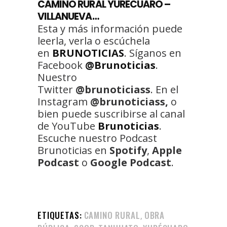
CAMINO RURAL YURÉCUARO –
VILLANUEVA…
Esta y más información puede
leerla, verla o escúchela
en
BRUNOTICIAS
. Síganos en
Facebook
@Brunoticias
.
Nuestro
Twitter
@brunoticiass
. En el
Instagram
@brunoticiass,
o
bien puede suscribirse al canal
de YouTube
Brunoticias
.
Escuche nuestro Podcast
Brunoticias en
Spotify
,
Apple
Podcast
o
Google Podcast
.
ETIQUETAS:
CAMINO RURAL
OBRA
,