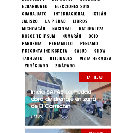
ECUANDUREO
ELECCIONES 2018
GUANAJUATO
INTERNACIONAL
IXTLÁN
JALISCO
LA PIEDAD
LIBROS
MICHOACÁN
NACIONAL
NATURALEZA
NOSCE TE IPSUM
NUMARÁN
OCIO
PANDEMIA
PENJAMILLO
PÉNJAMO
PREGUNTA INDISCRETA
SALUD
SHOW
TANHUATO
UTILIDADES
VISTA HERMOSA
YURÉCUARO
ZINÁPARO
LA PIEDAD
Inicia SAPAS La Piedad
obra de drenaje en zona
de El Camichín
2 AÑOS.