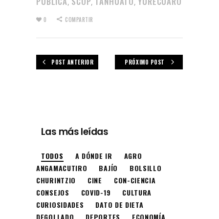
PÚBLICA
SCOP
TANHUATO
YURÉCUARO
,
,
,
0
COMPARTIR
POST ANTERIOR
PRÓXIMO POST
Las más leídas
TODOS
A DÓNDE IR
AGRO
ANGAMACUTIRO
BAJÍO
BOLSILLO
CHURINTZIO
CINE
CON-CIENCIA
CONSEJOS
COVID-19
CULTURA
CURIOSIDADES
DATO DE DIETA
DEGOLLADO
DEPORTES
ECONOMÍA