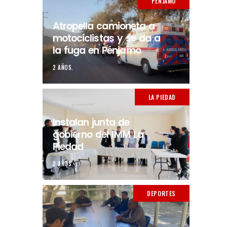
PÉNJAMO
Atropella camioneta a
motociclistas y se da a
la fuga en Pénjamo
2 AÑOS.
LA PIEDAD
Instalan junta de
gobierno del IMM La
Piedad
2 AÑOS.
DEPORTES