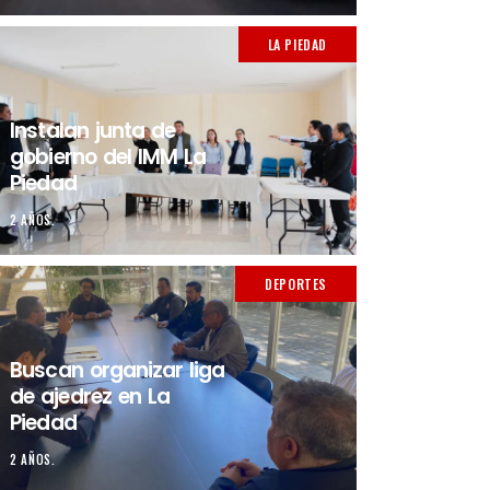
LA PIEDAD
Instalan junta de
gobierno del IMM La
Piedad
2 AÑOS.
DEPORTES
Buscan organizar liga
de ajedrez en La
Piedad
2 AÑOS.