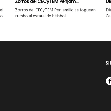
Zorros del CECyTEM Penjam...
Di
el
Zorros del CECyTEM Penjamillo se foguean
Di
lo
rumbo al estatal de béisbol
Ce
SI