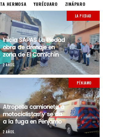
STA HERMOSA
YURÉCUARO
ZINÁPARO
LA PIEDAD
Inicia SAPAS La Piedad
obra de drenaje en
zona de El Camichín
2 AÑOS.
PÉNJAMO
Atropella camioneta a
motociclistas y se da
a la fuga en Pénjamo
2 AÑOS.