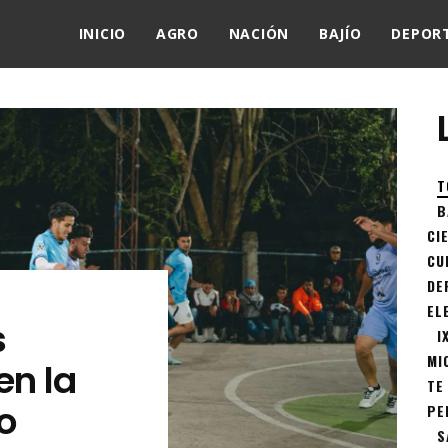
INICIO
AGRO
NACIÓN
BAJÍO
DEPOR
T
B
CI
CU
DE
EL
s
I
MI
en la
TE
do
PE
S