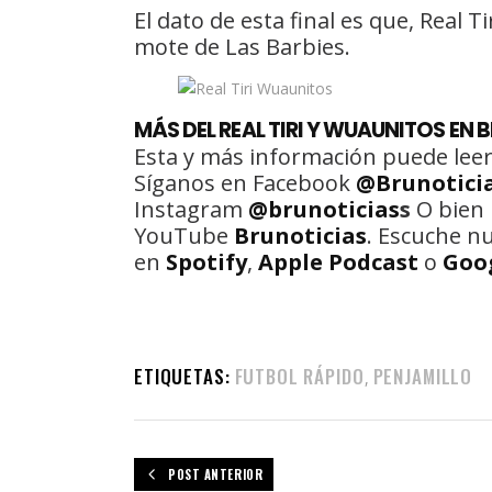
El dato de esta final es que, Real T
mote de Las Barbies.
MÁS DEL REAL TIRI Y WUAUNITOS EN 
Esta y más información puede leer
Síganos en Facebook
@Brunotici
Instagram
@brunoticias
s
O bien 
YouTube
Brunoticias
. Escuche n
en
Spotify
,
Apple Podcast
o
Goo
ETIQUETAS:
FUTBOL RÁPIDO
PENJAMILLO
,
POST ANTERIOR