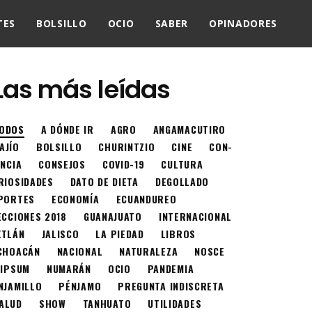
TES
BOLSILLO
OCIO
SABER
OPINADORES
Las más leídas
ODOS
A DÓNDE IR
AGRO
ANGAMACUTIRO
AJÍO
BOLSILLO
CHURINTZIO
CINE
CON-
ENCIA
CONSEJOS
COVID-19
CULTURA
RIOSIDADES
DATO DE DIETA
DEGOLLADO
PORTES
ECONOMÍA
ECUANDUREO
ECCIONES 2018
GUANAJUATO
INTERNACIONAL
XTLÁN
JALISCO
LA PIEDAD
LIBROS
CHOACÁN
NACIONAL
NATURALEZA
NOSCE
 IPSUM
NUMARÁN
OCIO
PANDEMIA
NJAMILLO
PÉNJAMO
PREGUNTA INDISCRETA
ALUD
SHOW
TANHUATO
UTILIDADES