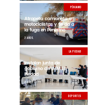
PÉNJAMO
Atropella camioneta a
motociclistas y se da a
la fuga en Pénjamo
2 AÑOS.
LA PIEDAD
Instalan junta de
gobierno del IMM La
Piedad
2 AÑOS.
DEPORTES