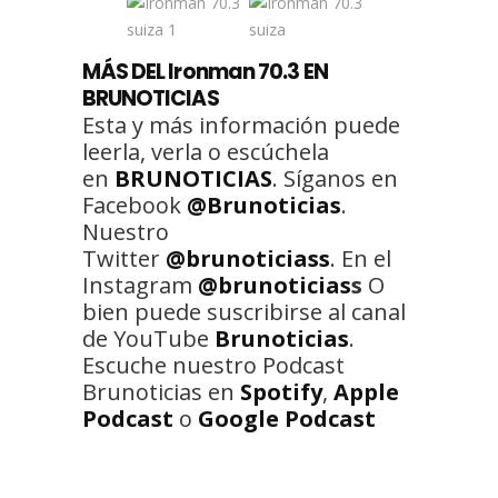
MÁS DEL Ironman 70.3
EN
BRUNOTICIAS
Esta y más información puede
leerla, verla o escúchela
en
BRUNOTICIAS
. Síganos en
Facebook
@Brunoticias
.
Nuestro
Twitter
@brunoticiass
. En el
Instagram
@brunoticias
s
O
bien puede suscribirse al canal
de YouTube
Brunoticias
.
Escuche nuestro Podcast
Brunoticias en
Spotify
,
Apple
Podcast
o
Google Podcast