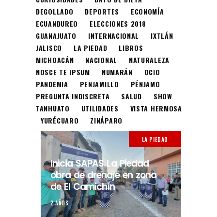
DEGOLLADO
DEPORTES
ECONOMÍA
ECUANDUREO
ELECCIONES 2018
GUANAJUATO
INTERNACIONAL
IXTLÁN
JALISCO
LA PIEDAD
LIBROS
MICHOACÁN
NACIONAL
NATURALEZA
NOSCE TE IPSUM
NUMARÁN
OCIO
PANDEMIA
PENJAMILLO
PÉNJAMO
PREGUNTA INDISCRETA
SALUD
SHOW
TANHUATO
UTILIDADES
VISTA HERMOSA
YURÉCUARO
ZINÁPARO
LA PIEDAD
Inicia SAPAS La Piedad
obra de drenaje en zona
de El Camichín
2 AÑOS.