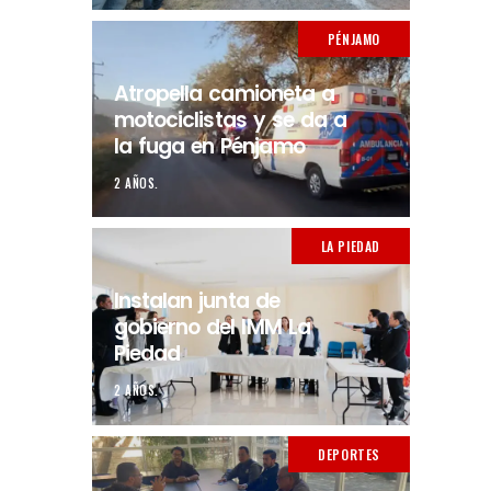
PÉNJAMO
Atropella camioneta a
motociclistas y se da a
la fuga en Pénjamo
2 AÑOS.
LA PIEDAD
Instalan junta de
gobierno del IMM La
Piedad
2 AÑOS.
DEPORTES