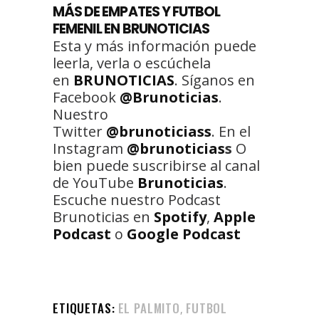
MÁS DE EMPATES Y FUTBOL
FEMENIL EN BRUNOTICIAS
Esta y más información puede
leerla, verla o escúchela
en
BRUNOTICIAS
. Síganos en
Facebook
@Brunoticias
.
Nuestro
Twitter
@brunoticiass
. En el
Instagram
@brunoticias
s
O
bien puede suscribirse al canal
de YouTube
Brunoticias
.
Escuche nuestro Podcast
Brunoticias en
Spotify
,
Apple
Podcast
o
Google Podcast
ETIQUETAS:
EL PALMITO
FUTBOL
,