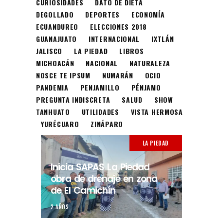
CURIOSIDADES
DATO DE DIETA
DEGOLLADO
DEPORTES
ECONOMÍA
ECUANDUREO
ELECCIONES 2018
GUANAJUATO
INTERNACIONAL
IXTLÁN
JALISCO
LA PIEDAD
LIBROS
MICHOACÁN
NACIONAL
NATURALEZA
NOSCE TE IPSUM
NUMARÁN
OCIO
PANDEMIA
PENJAMILLO
PÉNJAMO
PREGUNTA INDISCRETA
SALUD
SHOW
TANHUATO
UTILIDADES
VISTA HERMOSA
YURÉCUARO
ZINÁPARO
LA PIEDAD
Inicia SAPAS La Piedad
obra de drenaje en zona
de El Camichín
2 AÑOS.